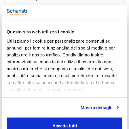
(1)
1
Questo sito web utilizza i cookie
Risultato di ricerca per : 073-1510AM
(
1
)
Utilizziamo i cookie per personalizzare contenuti ed
CODICE
DESCRIZIONE
DISPONIBILITÀ
STO
annunci, per fornire funzionalità dei social media e per
SPAGNA
ITALI
analizzare il nostro traffico. Condividiamo inoltre
Burette di
informazioni sul modo in cui utilizzi il nostro sito con i
vetro ambrato.
SCHARLAU.
nostri partner che si occupano di analisi dei dati web,
0 -
Buretta dritta,
073-
0 - contatta i
conta
pubblicità e social media, i quali potrebbero combinarle
chiave in vetro.
1510AM
ns.uffici
i
Capacità (ml):
con altre informazioni che hai fornito loro o che hanno
ns.uffi
50.
raccolto dal tuo utilizzo dei loro servizi.
Graduazioni
(ml): 1/10 (
x u.
)
Mostra dettagli
1
Accetta tutti