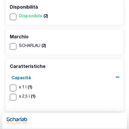
Disponibilità
Disponibile
(2)
Marchio
(2)
SCHARLAU
Caratteristiche
Capacità
(1)
x 1 l
(1)
x 2,5 l
Risultato di ricerca per : AC0371
(
2
)