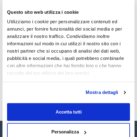
CODICE
DESCRIZIONE
DISPONIBILITÀ
S
SPAGNA
I
Questo sito web utilizza i cookie
Acetonitrile,
Utilizziamo i cookie per personalizzare contenuti ed
c
AC03712500
Disponibile
LC-MS (
x 2,5 l ::
i
annunci, per fornire funzionalità dei social media e per
Glass bottle
)
ns
analizzare il nostro traffico. Condividiamo inoltre
informazioni sul modo in cui utilizzi il nostro sito con i
Acetonitrile,
c
AC03711000
Disponibile
LC-MS (
x 1 l ::
nostri partner che si occupano di analisi dei dati web,
i
Glass bottle
)
ns
pubblicità e social media, i quali potrebbero combinarle
con altre informazioni che hai fornito loro o che hanno
1
raccolto dal tuo utilizzo dei loro servizi.
Mostra dettagli
Accetta tutti
Personalizza