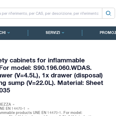
CHI
SERVIZI
PROMOZ
ty cabinets for inflammable
For model: S90.196.060.WDAS.
wer (V=4.5L), 1x drawer (disposal)
ing sump (V=22.0L). Material: Sheet
7035
REZZA
 UNE EN 14470-1
flammable products UNE EN 14470-1. For model: