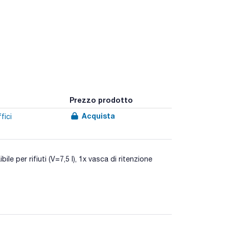
Prezzo prodotto
Acquista
fici
bile per rifiuti (V=7,5 l), 1x vasca di ritenzione
a UNE EN-14470-1 (tipo 90 / 90 minuti di
ccaggio di liquidi infiammabili nei luoghi di
0 pubblicati nel documento RD 656/2017.Per i