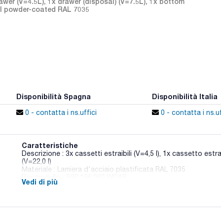
er (V=4.5L), 1x drawer (disposal) (V=7.5L), 1x bottom
eel powder-coated RAL 7035
Disponibilità Spagna
Disponibilità Italia
0 - contatta i ns.uffici
0 - contatta i ns.uf
Caratteristiche
Descrizione : 3x cassetti estraibili (V=4,5 l), 1x cassetto estrai
(V=22,0 l)
Materiale : Lamiera d'acciaio plastificata RAL 7035
Per modello : S90.196.060.WDAS
Vedi di più
Conf. (unità) : 1
Armadi di sicurezza con resistenza al fuoco secondo la norm
resistenza al fuoco) disponibili in più configurazioni per lo sto
lavoro.Sono conformi ai requisiti richiesti da APQ-MIE-ITC-1