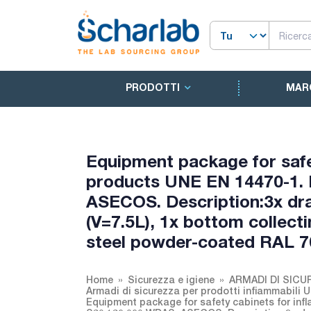
PRODOTTI
MAR
Equipment package for safe
products UNE EN 14470-1. 
ASECOS. Description:3x dra
(V=7.5L), 1x bottom collect
steel powder-coated RAL 
Home
Sicurezza e igiene
ARMADI DI SICU
Armadi di sicurezza per prodotti infiammabili
Equipment package for safety cabinets for in