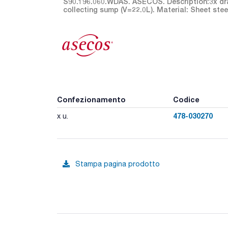
S90.196.060.WDAS. ASECOS. Description:3x draw
collecting sump (V=22.0L). Material: Sheet st
Confezionamento
Codice
478-030270
x u.
Stampa pagina prodotto