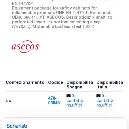
EN 14470-1
Equipment package for safety cabinets for
inflammable products UNE EN 14470-1. For model:
UB90.060.110.2T. ASECOS. Description:1x shelf, 1x
perforated insert, 1x bottom collecting sump
(V=22.0L). Material: Stainless steel 1.4301
Confezionamento
Codice
Disponibilità
Disponibilità
P
Spagna
Italia
p
0 -
0 -
478-
x u.
contatta i
contatta i
030451
A
ns.uffici
ns.uffici