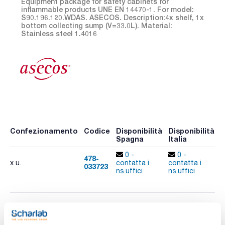
Equipment package for safety cabinets for
inflammable products UNE EN 14470-1. For model:
S90.196.120.WDAS. ASECOS. Description:4x shelf, 1x
bottom collecting sump (V=33.0L). Material:
Stainless steel 1.4016
Confezionamento
Codice
Disponibilità
Disponibilità
P
Spagna
Italia
p
0 -
0 -
478-
x u.
contatta i
contatta i
033723
A
ns.uffici
ns.uffici
Stampa pagina prodotto