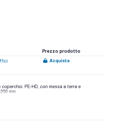
Prezzo prodotto
Acquista
fici
 e coperchio. PE-HD, con messa a terra e
Ø 200 mm
o maneggevole, facile da aprire e chiudere con
n in uso.
e per un'elevata durata e stabilità, e hanno una
il basso che garantiscono una ventilazione sicura e
 particelle di sporco più grandi, e le fiale ISO