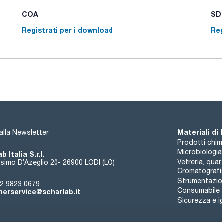
possono essere facilmente posizionate sopra di esso per il r
ottimizzata e garantisce un rapido flusso di solvente.
COA
SDS
La valvola a sfera si apre solo durante il riempimento dell'i
presente una lancia di sicurezza per il flusso sicuro e pulito
Registrati per i download
Reg
Sono disponibili 11 diversi filetti da GL45 a S95 per molti tipi 
Materiali di
i alla Newsletter
Prodotti chim
Microbiologia
b Italia S.r.l.
Vetreria, qua
simo D’Azeglio 20- 26900 LODI (LO)
Cromatografi
Strumentazion
2 9823 0679
Consumabile
erservice@scharlab.it
Sicurezza e i