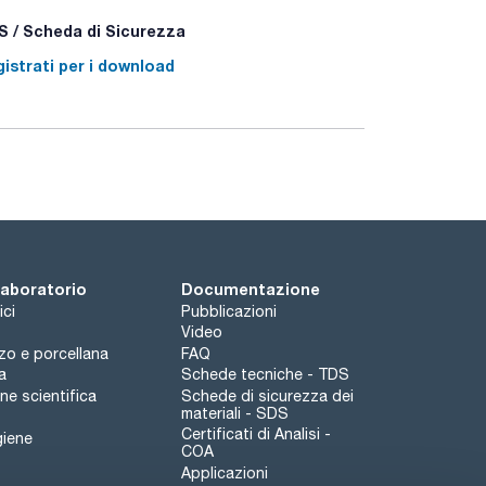
isciacquo. La dimensione della maglia è stata
 / Scheda di Sicurezza
mbuto, per poi chiudersi automaticamente, ed è
 di sostanze chimiche sensibili senza spruzzi.
istrati per i download
di bidoni e bottiglie.
 laboratorio
Documentazione
ici
Pubblicazioni
Video
rzo e porcellana
FAQ
a
Schede tecniche - TDS
e scientifica
Schede di sicurezza dei
materiali - SDS
Certificati di Analisi -
giene
COA
Applicazioni