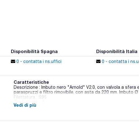
Disponibilità Spagna
Disponibilità Italia
0 - contatta i ns.uffici
0 - contatta i ns.uf
Caratteristiche
Descrizione : Imbuto nero "Arnold" V2.0, con valvola a sfera
paraspruzzi e filtro rimovibile, con asta da 220 mm. Imbuto 
Filettatura : S95
Conf. (unità) : 1
Vedi di più
Gli imbuti di sicurezza con valvola a sfera hanno un coperchi
blocco a scatto e guarnizione per essere sigillato quando no
La cerniera è a doppia vite in acciaio inossidabile antiruggin
protezione contro gli schizzi con canali d'aria rivolti verso 
riportano i liquidi direttamente nell'imbuto.
Il setaccio per lo sporco intrappola le barre di agitazione e le