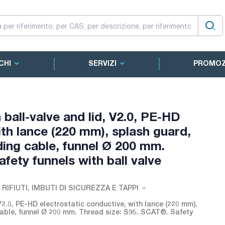
CHI
SERVIZI
PROMOZ
ball-valve and lid, V2.0, PE-HD
ith lance (220 mm), splash guard,
ing cable, funnel Ø 200 mm.
fety funnels with ball valve
RIFIUTI, IMBUTI DI SICUREZZA E TAPPI
V2.0, PE-HD electrostatic conductive, with lance (220 mm),
able, funnel Ø 200 mm. Thread size: S95. SCAT®. Safety