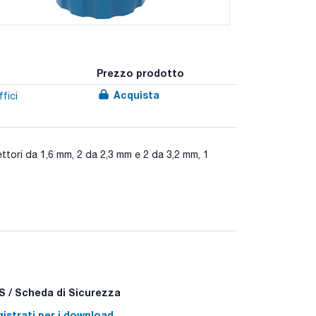
Prezzo prodotto
Acquista
fici
ettori da 1,6 mm, 2 da 2,3 mm e 2 da 3,2 mm, 1
cono la fuoriuscita di vapori di solventi
olvere e contaminanti dall'aria che entra nel
ile anche in versione ritardante di fiamma. Quando
i PFAS (sostanze poli e perflouroalchiliche),
o per test che mirano a rilevare la presenza di
 / Scheda di Sicurezza
istrati per i download