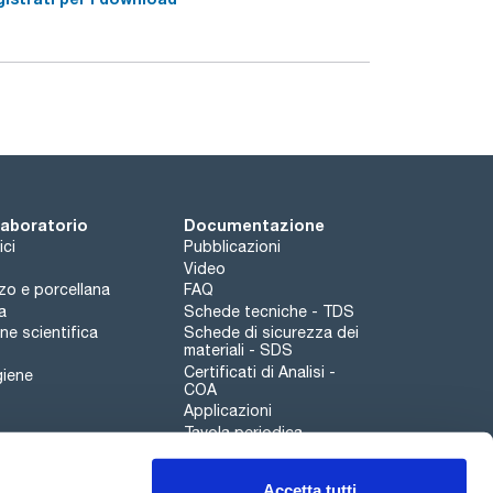
 laboratorio
Documentazione
ici
Pubblicazioni
Video
rzo e porcellana
FAQ
a
Schede tecniche - TDS
e scientifica
Schede di sicurezza dei
materiali - SDS
Certificati di Analisi -
giene
COA
Applicazioni
Tavola periodica
Scharlau leathergoods
Accetta tutti