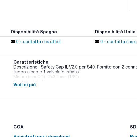
Disponibilità Spagna
Disponibilità Italia
0 - contatta i ns.uffici
0 - contatta i ns.uf
Caratteristiche
Descrizione : Safety Cap II, V2.0 per S40. Fornito con 2 conn
tappo cieco e 1 valvola di sfiato
Misure (mm OD) : 2x3,2 mm (1/8")
Conf. (unità) : 1
Vedi di più
Le valvole di estrazione hanno una doppia protezione: impedis
potenzialmente pericolosi e, allo stesso tempo, trattengono p
contenitore. L'intera gamma di tappi di sicurezza è disponib
un tappo di sicurezza è indicato come idoneo per l'analisi de
significa che il tappo è stato progettato per essere utilizzat
fluoro in una sostanza.
COA
SDS
Registrati per i download
Reg