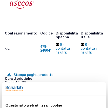
Confezionamento
Codice
Disponibilità
Disponibilità
P
Spagna
Italia
p
0 -
0 -
478-
x u.
contatta i
contatta i
248041
A
ns.uffici
ns.uffici
Stampa pagina prodotto
Caratteristiche
Capacità : 20
Dimensioni LxHxP (mm) : 400x180x400
Carico max. (kg) : 50
Griglia : Griglia in PE
Vedi di più
Conf. (unità) : 1
Vasche di ritenzione per piccoli contenitori in PE.
Questo sito web utilizza i cookie