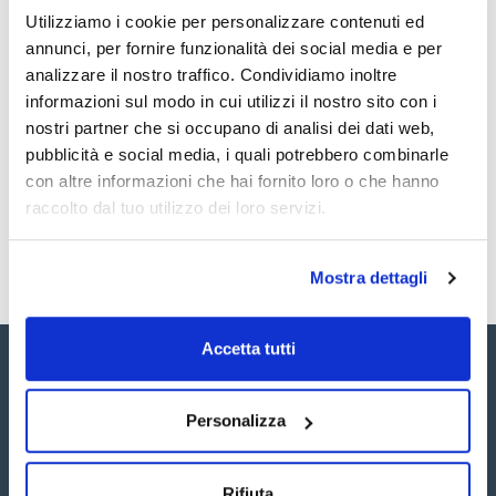
Utilizziamo i cookie per personalizzare contenuti ed
annunci, per fornire funzionalità dei social media e per
Documentazione tecnica
analizzare il nostro traffico. Condividiamo inoltre
TDS / Scheda tecnica
COA
informazioni sul modo in cui utilizzi il nostro sito con i
nostri partner che si occupano di analisi dei dati web,
Registrati per i download
Registrati per i download
SDS / Scheda di
pubblicità e social media, i quali potrebbero combinarle
Sicurezza
con altre informazioni che hai fornito loro o che hanno
Registrati per i download
raccolto dal tuo utilizzo dei loro servizi.
Mostra dettagli
Accetta tutti
Personalizza
Seguici:
Rifiuta