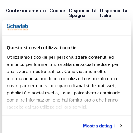
Confezionamento
Codice
Disponibilità
Disponibilità
Spagna
Italia
0 -
0 -
387-
x 20 u.
contatta i
contatta i
2800CG
ns.uffici
ns.uffici
Questo sito web utilizza i cookie
Utilizziamo i cookie per personalizzare contenuti ed
Stampa pagina prodotto
annunci, per fornire funzionalità dei social media e per
Caratteristiche
Modello : C Comfort 2800
analizzare il nostro traffico. Condividiamo inoltre
Versione : Filtro UV
informazioni sul modo in cui utilizzi il nostro sito con i
Norma occhiali EN 166 : 2C-1.2 3M, 1FT
Trattamenti : Protezione contro urti e astina regolabile
nostri partner che si occupano di analisi dei dati web,
Vedi di più
Trasparenza luce visibile (%) : 88
pubblicità e social media, i quali potrebbero combinarle
Conf. (unità) : 20
con altre informazioni che hai fornito loro o che hanno
Occhiali leggeri in policarbonato, con protezioni laterali e
raccolto dal tuo utilizzo dei loro servizi.
superiori.
Si possono usare da soli.
Documentazione tecnica
Mostra dettagli
TDS / Scheda tecnica
COA