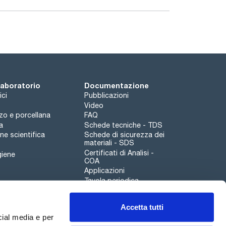
 laboratorio
Documentazione
ici
Pubblicazioni
Video
rzo e porcellana
FAQ
a
Schede tecniche - TDS
e scientifica
Schede di sicurezza dei
materiali - SDS
Certificati di Analisi -
giene
COA
Applicazioni
Tavola periodica
Scharlau leathergoods
Accetta tutti
Canale di segnalazioni
cial media e per