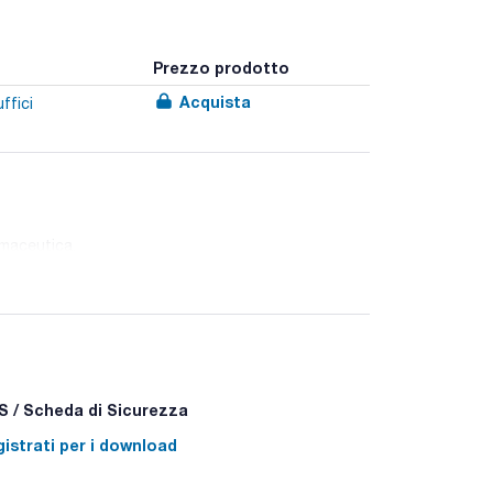
Prezzo prodotto
Acquista
ffici
rmaceutica.
alluminio (200J).
 / Scheda di Sicurezza
istrati per i download