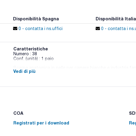
Disponibilità Spagna
Disponibilità Italia
0 - contatta i ns.uffici
0 - contatta i ns.u
Caratteristiche
Numero : 38
Conf. (unità) : 1 paio
Scarpa anatomica in pelle per camere bianche e industria fa
Vedi di più
Lavabile fino a 12 volte con plantare traspirante e puntale in 
Antistatico e antiscivolo.
Livello di protezione: S2 + CI + SRC.
Secondo norme EN ISO 20345.
COA
SDS
Registrati per i download
Reg