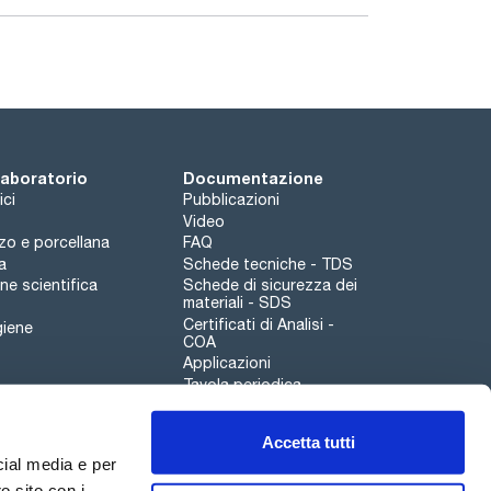
 laboratorio
Documentazione
ici
Pubblicazioni
Video
rzo e porcellana
FAQ
a
Schede tecniche - TDS
e scientifica
Schede di sicurezza dei
materiali - SDS
Certificati di Analisi -
giene
COA
Applicazioni
Tavola periodica
Scharlau leathergoods
Accetta tutti
Canale di segnalazioni
cial media e per
o sito con i