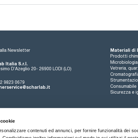
Materiali di
i alla Newsletter
Prodotti chim
Microbiologia
b Italia S.r.l.
Vetreria, qua
simo D’Azeglio 20- 26900 LODI (LO)
Cromatografi
Strumentazion
2 9823 0679
Consumabile
erservice@scharlab.it
Sicurezza e i
 cookie
rsonalizzare contenuti ed annunci, per fornire funzionalità dei so
o. Condividiamo inoltre informazioni sul modo in cui utilizzi il nostr