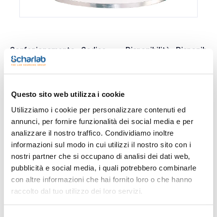
Confezionamento
Codice
Disponibilità
Disponibilit
Spagna
Italia
0 -
0 -
4441002360
x 10u.
contatta i
contatta i
ns.uffici
ns.uffici
Questo sito web utilizza i cookie
Utilizziamo i cookie per personalizzare contenuti ed
annunci, per fornire funzionalità dei social media e per
analizzare il nostro traffico. Condividiamo inoltre
Stampa pagina prodotto
Caratteristiche
informazioni sul modo in cui utilizzi il nostro sito con i
Modello : CV84A Schermo in acetato incolore (200 mm)
nostri partner che si occupano di analisi dei dati web,
Conf. (unità) : 10
pubblicità e social media, i quali potrebbero combinarle
Sicuri, pratici ed economici.
Vedi di più
Leggeri e confortevoli grazie al loro peso di soli 160 g, che gli
con altre informazioni che hai fornito loro o che hanno
per mette di essere indossati in modo confortevole per tutto
raccolto dal tuo utilizzo dei loro servizi.
il giorno.
Con schermi con profilo metallico per una maggior
resistenza, possono essere sostituiti e sono disponibili in