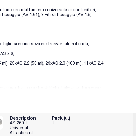
nsentono un adattamento universale ai contenitori;
fissaggio (AS 1.61), 8 viti di fissaggio (AS 1.5);
bottiglie con una sezione trasversale rotonda;
 AS 2.6;
 ml), 23xAS 2.2 (50 ml), 23xAS 2.3 (100 ml), 11xAS 2.4
zi nutritivi in piastre di Petri, fiale di coltura e vasi
olo (PP);
Description
Pack (u.)
AS 260.1
1
per adattarsi a diverse dimensioni dell'imbuto
Universal
Attachment