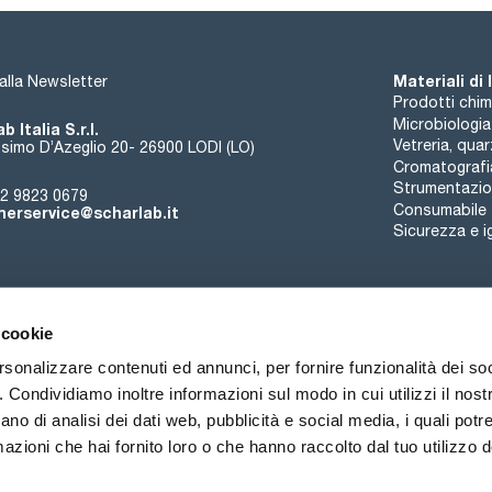
Materiali di
i alla Newsletter
Prodotti chim
Microbiologia
b Italia S.r.l.
Vetreria, qua
simo D’Azeglio 20- 26900 LODI (LO)
Cromatografi
Strumentazion
2 9823 0679
Consumabile
erservice@scharlab.it
Sicurezza e i
 cookie
rsonalizzare contenuti ed annunci, per fornire funzionalità dei so
o. Condividiamo inoltre informazioni sul modo in cui utilizzi il nostr
Chi siamo
Eventi
Contatto
Novità
ano di analisi dei dati web, pubblicità e social media, i quali pot
azioni che hai fornito loro o che hanno raccolto dal tuo utilizzo de
ioni di vendita
Politica sui cookie
Politica sulla riservatezza