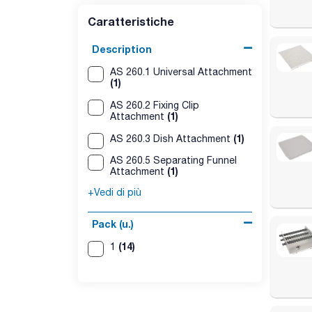
- Fornito con: 3 rulli di fissaggio, 6 O-ring;
Caratteristiche
- Dimensioni (LxHxP): 334x145x425 mm;
- Numero di imbuti separatori per volume, a forma d
- Peso: 1,55 kg.
Description
Supporto di base AS 1.60:
AS 260.1 Universal Attachment
- Per l'uso con il rullo di fissaggio AS 1.61;
(1)
- Dimensioni (LxHxP): 348x135x335 mm;
- Peso: 1,104 kg.
AS 260.2 Fixing Clip
(1)
Attachment
(1)
AS 260.3 Dish Attachment
AS 260.5 Separating Funnel
(1)
Attachment
+Vedi di più
Pack (u.)
(14)
1