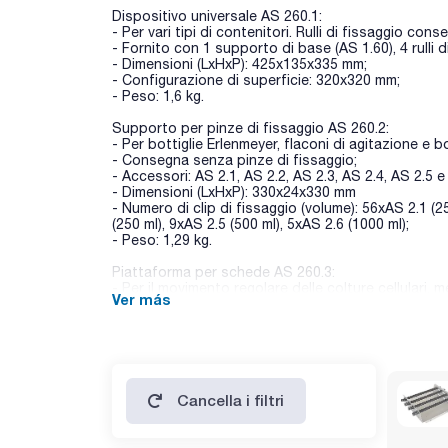
Dispositivo universale AS 260.1:
- Per vari tipi di contenitori. Rulli di fissaggio co
- Fornito con 1 supporto di base (AS 1.60), 4 rulli di 
- Dimensioni (LxHxP): 425x135x335 mm;
- Configurazione di superficie: 320x320 mm;
- Peso: 1,6 kg.
Supporto per pinze di fissaggio AS 260.2:
- Per bottiglie Erlenmeyer, flaconi di agitazione e 
- Consegna senza pinze di fissaggio;
- Accessori: AS 2.1, AS 2.2, AS 2.3, AS 2.4, AS 2.5 e
- Dimensioni (LxHxP): 330x24x330 mm
- Numero di clip di fissaggio (volume): 56xAS 2.1 (25
(250 ml), 9xAS 2.5 (500 ml), 5xAS 2.6 (1000 ml);
- Peso: 1,29 kg.
Piattaforma per schede AS 260.3:
- Per il movimento regolare delle colture cellulari, mez
Ver más
con un basso centro di gravità. Con foglio antisciv
- Dimensioni (LxHxP): 410x32x370 mm;
- Configurazione di superficie: 320x320 mm;
- Peso: 0,46 kg.
Piattaforma per imbuti di decantazione AS 260.5:
Cancella i filtri
- Per scuotere, dissalare, estrarre, eluire, arricchire;
- I 3 rulli di bloccaggio sono regolabili in altezza 
separatore;
- Gli imbuti sono fissati con O-ring;