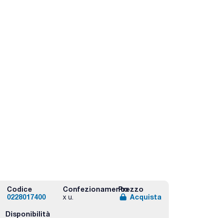
Codice
Confezionamento
Prezzo
0228017400
Acquista
x u.
Disponibilità