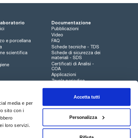
 laboratorio
Documentazione
ici
Pubblicazioni
Video
rzo e porcellana
FAQ
a
Schede tecniche - TDS
e scientifica
Schede di sicurezza dei
materiali - SDS
Certificati di Analisi -
giene
COA
Applicazioni
Tavola periodica
Scharlau leathergoods
Accetta tutti
Canale di segnalazioni
cial media e per
o sito con i
Personalizza
rebbero
i loro servizi.
Qualità
Sostenibilità
Rifiuta