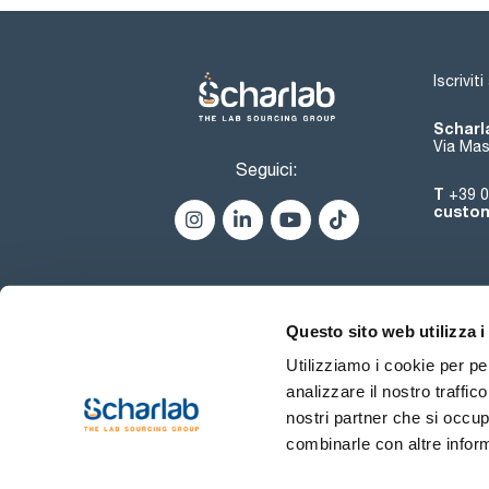
Iscrivit
Scharla
Via Mas
Seguici:
T
+39 0
custom
Questo sito web utilizza i
Utilizziamo i cookie per pe
analizzare il nostro traffic
nostri partner che si occup
combinarle con altre inform
Termini di utilizzo
Condiz