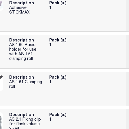
Description
Pack (u.)
Adhesive
1
STICKMAX
Description
Pack (u.)
AS 1.60 Basic
1
holder for use
with AS 1.61
clamping roll
Description
Pack (u.)
AS 1.61 Clamping
1
roll
Description
Pack (u.)
AS 2.1 Fixing clip
1
for flask volume
25 ml