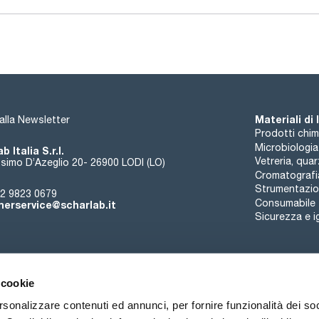
- Peso: 1,29 kg.
Piattaforma per schede AS 260.3:
- Per il movimento regolare delle colture cellulari, mezzi nutriti
basso centro di gravità. Con foglio antiscivolo (PP);
- Dimensioni (LxHxP): 410x32x370 mm;
- Configurazione di superficie: 320x320 mm;
- Peso: 0,46 kg.
Piattaforma per imbuti di decantazione AS 260.5:
- Per scuotere, dissalare, estrarre, eluire, arricchire;
Materiali di
i alla Newsletter
- I 3 rulli di bloccaggio sono regolabili in altezza per adatta
Prodotti chim
- Gli imbuti sono fissati con O-ring;
Microbiologia
b Italia S.r.l.
- Fornito con: 3 rulli di fissaggio, 6 O-ring;
Vetreria, qua
- Dimensioni (LxHxP): 334x145x425 mm;
simo D’Azeglio 20- 26900 LODI (LO)
- Numero di imbuti separatori per volume, a forma di pera: 6x5
Cromatografi
- Peso: 1,55 kg.
Strumentazion
2 9823 0679
Consumabile
erservice@scharlab.it
Supporto di base AS 1.60:
Sicurezza e i
- Per l'uso con il rullo di fissaggio AS 1.61;
- Dimensioni (LxHxP): 348x135x335 mm;
- Peso: 1,104 kg.
 cookie
rsonalizzare contenuti ed annunci, per fornire funzionalità dei so