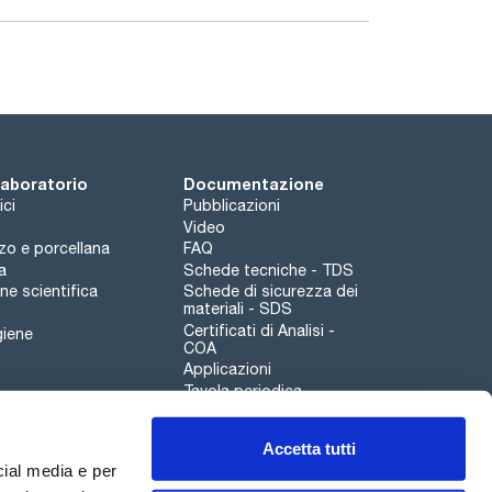
vi in piastre di Petri, fiale di coltura e vasi con un
 laboratorio
Documentazione
rsi a diverse dimensioni dell'imbuto separatore;
ici
Pubblicazioni
Video
rzo e porcellana
FAQ
0 ml, 5x100 ml, 3x25 ml, 3x500 ml;
a
Schede tecniche - TDS
e scientifica
Schede di sicurezza dei
materiali - SDS
Certificati di Analisi -
giene
COA
Applicazioni
Tavola periodica
Scharlau leathergoods
Accetta tutti
Canale di segnalazioni
cial media e per