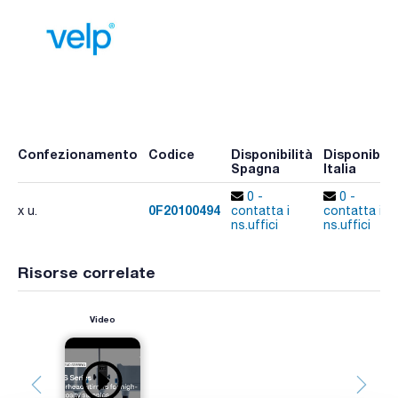
Confezionamento
Codice
Disponibilità
Disponibili
Spagna
Italia
0 -
0 -
0F20100494
x u.
contatta i
contatta i
ns.uffici
ns.uffici
Risorse correlate
Video