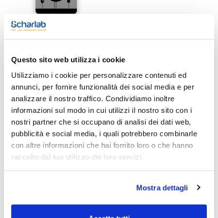
Questo sito web utilizza i cookie
Stampa pagina prodotto
Caratteristiche
Utilizziamo i cookie per personalizzare contenuti ed
Modello : OHS 20 Digital
annunci, per fornire funzionalità dei social media e per
Velocità (rpm) : 30-2000
Volume di agitazione (l) : Hasta 25
analizzare il nostro traffico. Condividiamo inoltre
Viscosità (mPa·s) : 10000
Vedi di più
informazioni sul modo in cui utilizzi il nostro sito con i
Potenza (W) : 190
Peso (kg) : 4,1
nostri partner che si occupano di analisi dei dati web,
Dimensioni LxHxP (mm) : 90x285x235
pubblicità e social media, i quali potrebbero combinarle
Conf. (unità) : 1
con altre informazioni che hai fornito loro o che hanno
I nuovi agitatori a bacchetta OHS Digital sono progettati per
Documentazione tecnica
offrire una potenza di agitazione all'avanguardia per le
raccolto dal tuo utilizzo dei loro servizi.
vostre applicazioni e resistere al lavoro continuo in ambienti
difficili.
TDS / Scheda tecnica
COA
Display digitale per impostazioni e monitoraggio precisi.
Timer per operazioni senza sorveglianza.
Mostra dettagli
Registrati per i download
Registrati per i download
Indicazione della coppia in tempo reale.
SDS / Scheda di
Semplice pulsante per navigare nel menu e
Sicurezza
avviare/interrompere le operazioni.