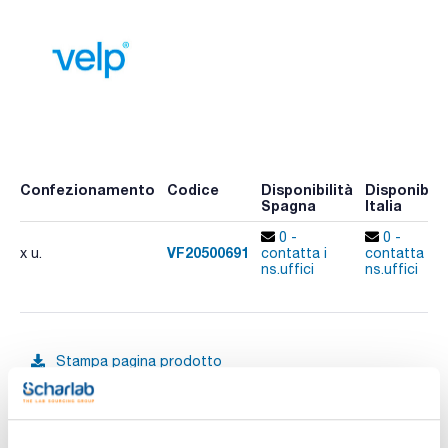
Confezionamento
Codice
Disponibilità
Disponibili
Spagna
Italia
0 -
0 -
VF20500691
x u.
contatta i
contatta i
ns.uffici
ns.uffici
Stampa pagina prodotto
Caratteristiche
Modello : AREC 10 Dig.
Velocità (rpm) : 100 - 1500
Volume di agitazione (l) : Fino a 25
Range di temperatura (ºC) : Fino a 550