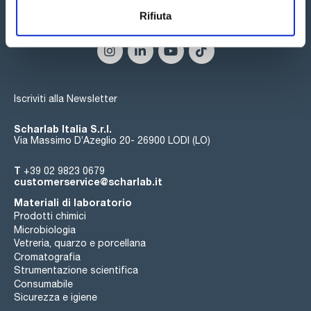
Il luminoso display a LED consente di monitorare
Rifiuta
costantemente la temperatura e la velocità di agitazione.
Seguici:
Diverse funzioni proteggono l'utente durante le operazioni
quotidiane: circuiti di sicurezza, protezione contro il
surriscaldamento e il messaggio 'hot' visualizzato quando la
temperatura della piastra supera i 50 °C e la funzione di
riscaldamento non è attiva.
Iscriviti alla Newsletter
Scharlab Italia S.r.l.
Via Massimo D’Azeglio 20- 26900 LODI (LO)
T
+39 02 9823 0679
customerservice@scharlab.it
Materiali di laboratorio
Prodotti chimici
Microbiologia
Vetreria, quarzo e porcellana
Cromatografia
Strumentazione scientifica
Consumabile
Sicurezza e igiene