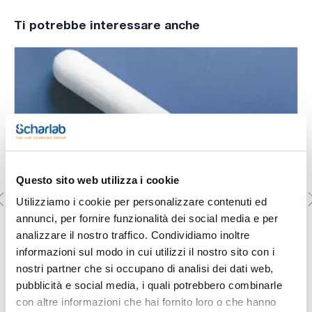
- Per velocità regolabili tra 60 e 1600 rpm;
- Volume massimo di agitazione 10 l;
Ti potrebbe interessare anche
- Piatto superiore rivestito in acciaio inox AISI 304 di
diametro 14,5 cm;
- Con anello di sicurezza per sversamenti;
- Regolazione elettronica della velocità ed energia
dell'apparecchio;
- Da 50 a 350 ºC con precisione del 2%;
- Con dispositivo per adattare mantelli riscaldanti.
Pannello di controllo:
- Interruttore di accensione con indicatore luminoso per il
riscaldamento e la velocità di agitazione;
- Regolatore della velocità;
- Regolazione elettronica di energia tra 0 e 100%
sincronizzato con la spia luminosa di funzionamento del
Questo sito web utilizza i cookie
riscaldamento;
- Indicatore luminoso di funzionamento del riscaldatore;
Utilizziamo i cookie per personalizzare contenuti ed
- Viene fornito con agitatore rivestito di PTFE di diametro 8
mm e lunghezza 40 mm e asta di supporto.
annunci, per fornire funzionalità dei social media e per
- Connessione posteriore per collegare: termometro
Ancorette cilindriche Ø esterno (mm) 6 Lunghezza
analizzare il nostro traffico. Condividiamo inoltre
elettronico 'Sensoterm II' e regolatore di temperatura
totale (mm) 20
'Electemp'.
informazioni sul modo in cui utilizzi il nostro sito con i
022-137115
nostri partner che si occupano di analisi dei dati web,
Confezionamento
: x 10 u.
Disponibilità
Controlla le scorte
:
pubblicità e social media, i quali potrebbero combinarle
Il mio prezzo
Acquista
:
con altre informazioni che hai fornito loro o che hanno