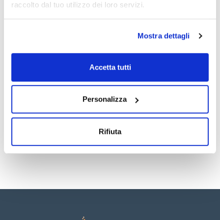
raccolto dal tuo utilizzo dei loro servizi.
Mostra dettagli
Accetta tutti
Documentazione tecnica
TDS / Scheda tecnica
COA
Personalizza
Registrati per i download
Registrati per i download
SDS / Scheda di
Sicurezza
Rifiuta
Registrati per i download