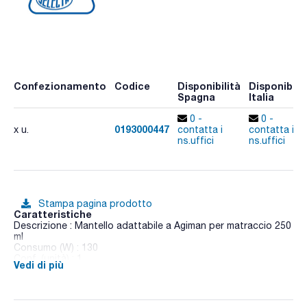
Confezionamento
Codice
Disponibilità
Disponibilit
Spagna
Italia
0 -
0 -
0193000447
x u.
contatta i
contatta i
ns.uffici
ns.uffici
Stampa pagina prodotto
Caratteristiche
Descrizione : Mantello adattabile a Agiman per matraccio 250
ml
Consumo (W) : 130
Conf. (unità) : 1
Vedi di più
Agitatore magnetico e riscaldante.
Caratteristiche tecniche: