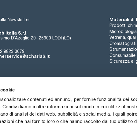
USB al PC. I dati possono inoltre essere salvati e trasferiti s
Caratteristiche di AREX 5 Advance:
- Precisione della termoregolazione ± 1.0 °C (Pt100, Pt1000). 
- Intervallo di termoregolazione: temperatura ambiente fino 
Materiali di
i alla Newsletter
fino a 300 °C (VTF).
Prodotti chim
- Rampe: Fino a 9 temperature, fino a 9 velocità
Microbiologia
b Italia S.r.l.
- Controllo digitale della temperatura e della velocità. Limiti 
Vetreria, qua
- Tipo di motore: motore brushless.
simo D’Azeglio 20- 26900 LODI (LO)
- Compensazione della coppia: Speedservo™.
Cromatografi
- Diverse opzioni di connettività: Con la piattaforma cloud V
Strumentazion
2 9823 0679
riscaldante da remoto. Per gestione locale dei dati, il softw
Consumabile
erservice@scharlab.it
facilità le curve di agitazione e riscaldamento tramite conne
Sicurezza e i
salvati e trasferiti su PC o chiavetta USB per ulteriori analisi.
- Timer con conto alla rovescia e alla rovescia programmabile: 
- Modalità intermittente e Autoreverse: 5 s - 99 h 59 min (incr
- Senso di rotazione impostabile in senso orario e antiorario
 cookie
rsonalizzare contenuti ed annunci, per fornire funzionalità dei so
o. Condividiamo inoltre informazioni sul modo in cui utilizzi il nostr
Chi siamo
Eventi
Contatto
Novità
ano di analisi dei dati web, pubblicità e social media, i quali pot
azioni che hai fornito loro o che hanno raccolto dal tuo utilizzo de
ioni di vendita
Politica sui cookie
Politica sulla riservatezza