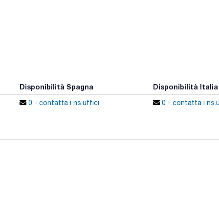
Disponibilità Spagna
Disponibilità Italia
0 - contatta i ns.uffici
0 - contatta i ns.u