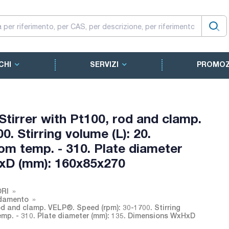
CHI
SERVIZI
PROMOZ
tirrer with Pt100, rod and clamp.
. Stirring volume (L): 20.
om temp. - 310. Plate diameter
xD (mm): 160x85x270
ORI
ldamento
od and clamp. VELP®. Speed (rpm): 30-1700. Stirring
temp. - 310. Plate diameter (mm): 135. Dimensions WxHxD