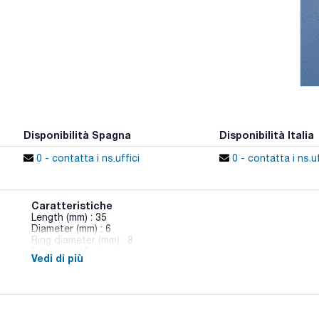
Disponibilità Spagna
Disponibilità Italia
0 - contatta i ns.uffici
0 - contatta i ns.uf
Caratteristiche
Length (mm) : 35
Diameter (mm) : 6
Ring diameter (mm) : 8
Pack (u.) : 10
Vedi di più
Rivestiti di PTFE.