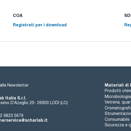
COA
SDS
Registrati per i download
Reg
Materiali di
i alla Newsletter
Prodotti chim
Microbiologia
b Italia S.r.l.
Vetreria, qua
simo D’Azeglio 20- 26900 LODI (LO)
Cromatografi
Strumentazion
2 9823 0679
Consumabile
erservice@scharlab.it
Sicurezza e i