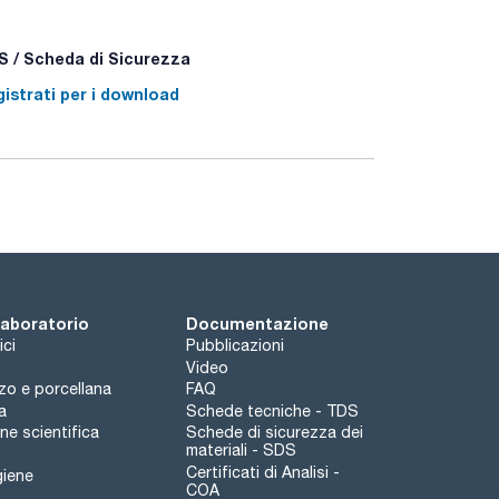
 / Scheda di Sicurezza
istrati per i download
 laboratorio
Documentazione
ici
Pubblicazioni
Video
rzo e porcellana
FAQ
a
Schede tecniche - TDS
e scientifica
Schede di sicurezza dei
materiali - SDS
Certificati di Analisi -
giene
COA