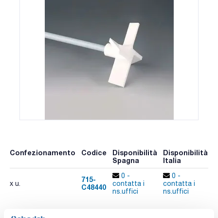
Confezionamento
Codice
Disponibilità
Disponibilità
P
Spagna
Italia
p
0 -
0 -
715-
x u.
contatta i
contatta i
C48440
A
ns.uffici
ns.uffici