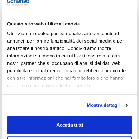
Stampa pagina prodotto
Caratteristiche
Lunghezza (mm) : 800
Questo sito web utilizza i cookie
Diametro asta (mm) : 10
Diametro connessione a motore (mm) : 8
Utilizziamo i cookie per personalizzare contenuti ed
Dimensioni (mm) : 140x22x6
Vedi di più
annunci, per fornire funzionalità dei social media e per
Conf. (unità) : 1
analizzare il nostro traffico. Condividiamo inoltre
Aste di agitazione, PTFE, a forma di elica con 4 pale a 45º
informazioni sul modo in cui utilizzi il nostro sito con i
nostri partner che si occupano di analisi dei dati web,
Documentazione tecnica
pubblicità e social media, i quali potrebbero combinarle
con altre informazioni che hai fornito loro o che hanno
TDS / Scheda tecnica
COA
raccolto dal tuo utilizzo dei loro servizi.
Registrati per i download
Registrati per i download
SDS / Scheda di
Sicurezza
Mostra dettagli
Registrati per i download
Accetta tutti