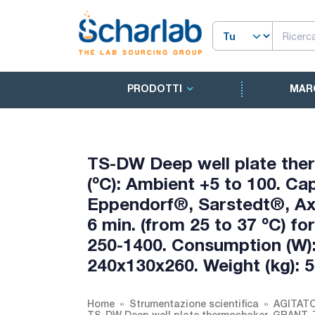
PRODOTTI
MAR
TS-DW Deep well plate the
(ºC): Ambient +5 to 100. Cap
Eppendorf®, Sarstedt®, Ax
6 min. (from 25 to 37 ºC) f
250-1400. Consumption (W)
240x130x260. Weight (kg): 5
Home
Strumentazione scientifica
AGITAT
TS-DW Deep well plate thermoshaker. GRANT. Te