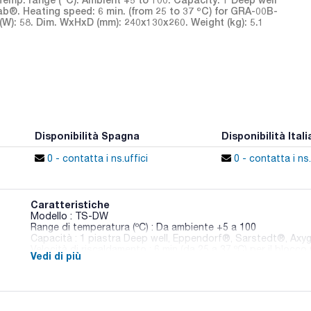
b®. Heating speed: 6 min. (from 25 to 37 ºC) for GRA-00B-
W): 58. Dim. WxHxD (mm): 240x130x260. Weight (kg): 5.1
Disponibilità Spagna
Disponibilità Itali
0 - contatta i ns.uffici
0 - contatta i ns.
Caratteristiche
Modello : TS-DW
Range di temperatura (ºC) : Da ambiente +5 a 100
Capacità : 1 piastra Deep well, Eppendorf®, Sarstedt®, Axy
Velocità di riscaldamento : 6 min (da 25 a 37 ºC) per il bloc
Vedi di più
Velocità (rpm) : 250-1.400
Consumo (W) : 58
Dimensioni LxHxP (mm) : 240x130x260
Peso (kg) : 5,1
Conf. (unità) : 1