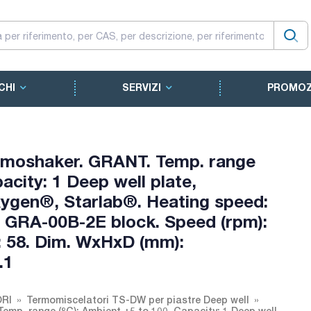
CHI
SERVIZI
PROMOZ
rmoshaker. GRANT. Temp. range
acity: 1 Deep well plate,
ygen®, Starlab®. Heating speed:
or GRA-00B-2E block. Speed (rpm):
: 58. Dim. WxHxD (mm):
.1
ORI
Termomiscelatori TS-DW per piastre Deep well
mp. range (ºC): Ambient +5 to 100. Capacity: 1 Deep well