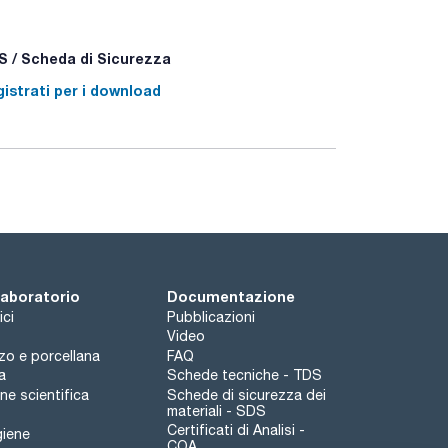
e Deep well. Un principio multisistema, utilizzato
ome 3 dispositivi indipendenti: incubatrice,
ubazione sono combinate per ridurre i tempi del
 / Scheda di Sicurezza
istrati per i download
i.
one ridotta, il che significa un'eccellente
ep well. Da ordinare separatamente.
 laboratorio
Documentazione
ici
Pubblicazioni
Video
rzo e porcellana
FAQ
a
Schede tecniche - TDS
e scientifica
Schede di sicurezza dei
materiali - SDS
Certificati di Analisi -
giene
COA