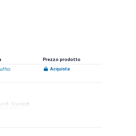
a
Prezzo prodotto
Acquista
uffici
gen®, Starlab®
co GRA-00B-2E