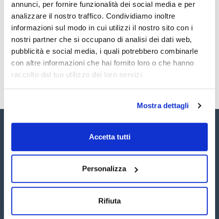
annunci, per fornire funzionalità dei social media e per
Coperchio riscaldato fornito di serie. Fornisce una
TDS / Scheda tecnica
COA
condensazione ridotta, il che significa un'eccellente stabilità
analizzare il nostro traffico. Condividiamo inoltre
della temperatura di 0,1 °C.
Registrati per i download
Registrati per i download
informazioni sul modo in cui utilizzi il nostro sito con i
Scelta di 4 blocchi intercambiabili per specifiche piastre
SDS / Scheda di
Deep well. Da ordinare separatamente.
nostri partner che si occupano di analisi dei dati web,
Sicurezza
pubblicità e social media, i quali potrebbero combinarle
Registrati per i download
con altre informazioni che hai fornito loro o che hanno
raccolto dal tuo utilizzo dei loro servizi.
Mostra dettagli
Accetta tutti
Personalizza
Seguici:
Rifiuta