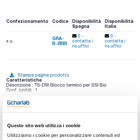
Confezionamento
Codice
Disponibilità
Disponibilità
P
Spagna
Italia
p
0 -
0 -
GRA-
x u.
contatta i
contatta i
B-2BBI
A
ns.uffici
ns.uffici
Stampa pagina prodotto
Caratteristiche
Descrizione : TS-DW Blocco termico per SSI Bio
Conf. (unità) : 1
Termoagitatore progettato per scuotere e riscaldare le
Vedi di più
piastre Deep well. Un principio multisistema, utilizzato nella
progettazione del termoagitatore, consente di operare come
3 dispositivi indipendenti: incubatrice, agitatore a piastre e
termoagitatore. La miscelazione e l'incubazione sono
combinate per ridurre i tempi del processo di reazione.
Questo sito web utilizza i cookie
Programmabile con timer digitale (da 1 minuto a 96 ore).
Documentazione tecnica
Il display LCD a 2 linee indica i valori impostati e quelli
Utilizziamo i cookie per personalizzare contenuti ed
effettivi.