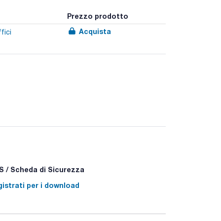
Prezzo prodotto
Acquista
fici
upporto e il disco per paragonare i colori, cuvette,
 è disponibile la presentazione TestPack, che
si. Quest'ultimo viene presentato come il Checkit,
 Test Pack vedere rif. in colonna 'reagente
 / Scheda di Sicurezza
istrati per i download