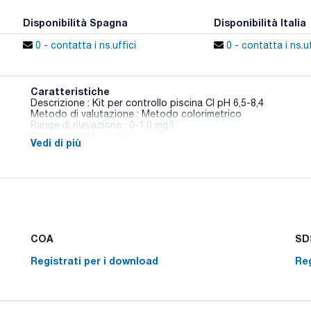
Disponibilità Spagna
Disponibilità Italia
0 - contatta i ns.uffici
0 - contatta i ns.uf
Caratteristiche
Descrizione : Kit per controllo piscina Cl pH 6,5-8,4
Metodo di valutazione : Metodo colorimetrico
Range di rilevazione : 0-1,0 mg/l
Reagente addizionale : -
Vedi di più
Conf. (unità) : 1
La serie Checkit viene fornita in una valigetta che include il s
agitatore e reagenti per effettuare 30 analisi.
Per ampliare l'uso del supporto o rinnovare i suoi accessori,
comprende il disco e il necessario per (solitamente) 30 anali
ma in formato economico, senza valigetta né supporto (per il
aggiuntivo').
COA
SDS
Consultare per i reagenti di ricambio.
Registrati per i download
Reg