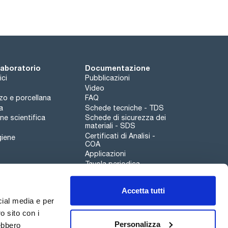
 laboratorio
Documentazione
ici
Pubblicazioni
Video
rzo e porcellana
FAQ
a
Schede tecniche - TDS
e scientifica
Schede di sicurezza dei
materiali - SDS
Certificati di Analisi -
giene
COA
Applicazioni
Tavola periodica
Scharlau leathergoods
Accetta tutti
Canale di segnalazioni
cial media e per
o sito con i
Personalizza
rebbero