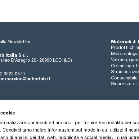
Materiali di
i alla Newsletter
Prodotti chim
Microbiologia
b Italia S.r.l.
Vetreria, qua
simo D’Azeglio 20- 26900 LODI (LO)
Cromatografi
Strumentazion
2 9823 0679
Consumabile
erservice@scharlab.it
Sicurezza e i
 cookie
rsonalizzare contenuti ed annunci, per fornire funzionalità dei so
o. Condividiamo inoltre informazioni sul modo in cui utilizzi il nostr
Chi siamo
Eventi
Contatto
Novità
ano di analisi dei dati web, pubblicità e social media, i quali pot