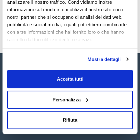
analizzare il nostro traffico. Condividiamo inoltre
SDS / Scheda di
Consultare per i reagenti di ricambio.
informazioni sul modo in cui utilizzi il nostro sito con i
Sicurezza
nostri partner che si occupano di analisi dei dati web,
Registrati per i download
pubblicità e social media, i quali potrebbero combinarle
con altre informazioni che hai fornito loro o che hanno
raccolto dal tuo utilizzo dei loro servizi.
Mostra dettagli
Accetta tutti
Seguici:
Personalizza
Rifiuta
Iscriviti alla Newsletter