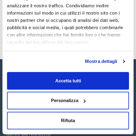
economico, senza valigetta né supporto (per il Test Pack
vedere rif. in colonna 'reagente aggiuntivo').
analizzare il nostro traffico. Condividiamo inoltre
Registrati per i download
Registrati per i download
SDS / Scheda di
informazioni sul modo in cui utilizzi il nostro sito con i
Consultare per i reagenti di ricambio.
Sicurezza
nostri partner che si occupano di analisi dei dati web,
Registrati per i download
pubblicità e social media, i quali potrebbero combinarle
con altre informazioni che hai fornito loro o che hanno
raccolto dal tuo utilizzo dei loro servizi.
Mostra dettagli
Accetta tutti
Seguici:
Personalizza
Rifiuta
Iscriviti alla Newsletter