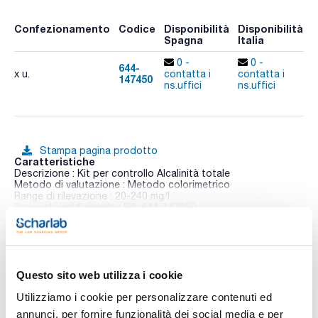
Confezionamento
Codice
Disponibilità
Disponibilità
P
Spagna
Italia
p
0 -
0 -
644-
x u.
contatta i
contatta i
147450
A
ns.uffici
ns.uffici
Stampa pagina prodotto
Caratteristiche
Descrizione : Kit per controllo Alcalinità totale
Metodo di valutazione : Metodo colorimetrico
Range di rilevazione : 20-240 mg/l
Reagente addizionale : Rif. 644-147950
Vedi di più
Conf. (unità) : 1
La serie Checkit viene fornita in una valigetta che include il
supporto e il disco per paragonare i colori, cuvette, agitatore
e reagenti per effettuare 30 analisi.
Per ampliare l'uso del supporto o rinnovare i suoi accessori,
Questo sito web utilizza i cookie
Documentazione tecnica
è disponibile la presentazione TestPack, che comprende il
disco e il necessario per (solitamente) 30 analisi.
Utilizziamo i cookie per personalizzare contenuti ed
Quest'ultimo viene presentato come il Checkit, ma in formato
TDS / Scheda tecnica
COA
annunci, per fornire funzionalità dei social media e per