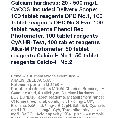
Calcium hardness: 20 - 500 mg/L
CaCO3. Included Delivery Scope:
100 tablet reagents DPD No.1, 100
tablet reagents DPD No.3 Evo, 100
tablet reagents Phenol Red
Photometer, 100 tablet reagents
CyA HR-Test, 100 tablet reagents
Alka-M Photometer, 50 tablet
reagents Calcio-H No.1, 50 tablet
reagents Calcio-H No.2
Home
Strumentazione scientifica
ANALISI DELL'ACQUA
Fotometri portatili MD 150
Portable photometers MD150 Chlorine, Bromine, pH,
Cyanuric Acid, Alkalinity-m, Calcium Hardness.
LOVIBOND®. Tablet reagents. Measurement range:
Chlorine (free, total, comb.): 0.01 - 6 mg/L Cl2,
Bromine: 0.05 - 13.5 mg/L Br2, pH: 6.5 - 8.4, Cyanuric
acid HR: 10 - 200 mg/L CyA, Total alkalinity: 5 - 300
mg/L CaCO3, Acid capacity (KS4.3): 0.1 - 4.0 mmol/L