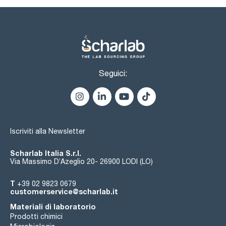
Volume di fornitura:
- MD150 in valigetta di trasporto;
- Reagenti secondo parametri da misurare (consultare i
riferimenti);
- 2 batterie (AA);
- 3 secchi rotondi (vetro) con coperchio e anelli di tenuta;
- Cacciavite;
- Tre barre di agitazione;
Seguici:
- Siringa da 10 ml;
- Spazzola di pulizia;
- Cavo da USB-C a USB-A;
- Manuale di istruzioni.
Iscriviti alla Newsletter
Scharlab Italia S.r.l.
Via Massimo D’Azeglio 20- 26900 LODI (LO)
T
+39 02 9823 0679
customerservice@scharlab.it
Materiali di laboratorio
Prodotti chimici