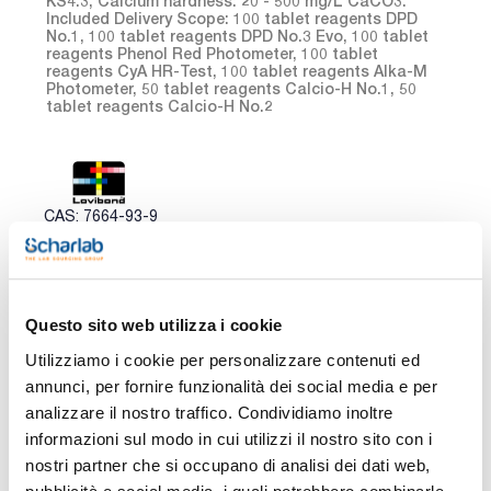
KS4.3, Calcium hardness: 20 - 500 mg/L CaCO3.
Included Delivery Scope: 100 tablet reagents DPD
No.1, 100 tablet reagents DPD No.3 Evo, 100 tablet
reagents Phenol Red Photometer, 100 tablet
reagents CyA HR-Test, 100 tablet reagents Alka-M
Photometer, 50 tablet reagents Calcio-H No.1, 50
tablet reagents Calcio-H No.2
CAS: 7664-93-9
Questo sito web utilizza i cookie
Confezionamento
Codice
Disponibilità
Disponibilità
P
Spagna
Italia
p
Utilizziamo i cookie per personalizzare contenuti ed
annunci, per fornire funzionalità dei social media e per
0 -
0 -
LOV-
x u.
contatta i
contatta i
analizzare il nostro traffico. Condividiamo inoltre
282150
A
ns.uffici
ns.uffici
informazioni sul modo in cui utilizzi il nostro sito con i
nostri partner che si occupano di analisi dei dati web,