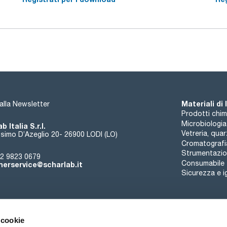
GHS: Global Harmonized System. Questo prodotto contiene 
sull'etichetta. Maggiori informazioni nella scheda di dati di s
Materiali di
i alla Newsletter
Prodotti chim
Microbiologia
b Italia S.r.l.
Vetreria, qua
simo D’Azeglio 20- 26900 LODI (LO)
Cromatografi
Strumentazion
2 9823 0679
Consumabile
erservice@scharlab.it
Sicurezza e i
 cookie