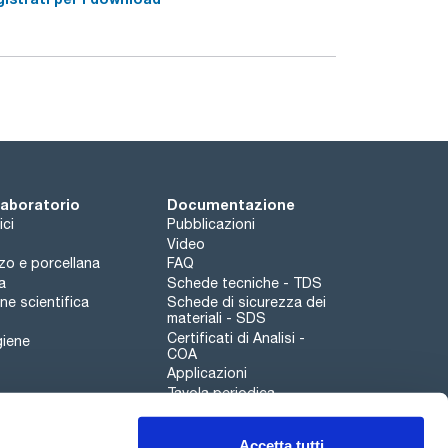
sostanze pericolose che devono essere indicate
icurezza (SDS).
 laboratorio
Documentazione
ici
Pubblicazioni
Video
rzo e porcellana
FAQ
a
Schede tecniche - TDS
e scientifica
Schede di sicurezza dei
materiali - SDS
Certificati di Analisi -
giene
COA
Applicazioni
Tavola periodica
Scharlau leathergoods
Accetta tutti