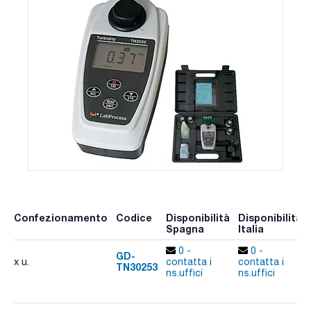
Confezionamento
Codice
Disponibilità
Disponibilità
Spagna
Italia
0 -
0 -
GD-
x u.
contatta i
contatta i
TN30253
ns.uffici
ns.uffici