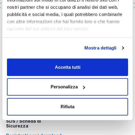
Comprende i seguenti elementi:
nostri partner che si occupano di analisi dei dati web,
- Set di soluzioni standard;
pubblicità e social media, i quali potrebbero combinarle
- Bottiglia di acqua distillata;
- Bicchiere di plastica 30 ml;
Flocculatore Laboratorio mod JLT6posizioni
con altre informazioni che hai fornito loro o che hanno
- 2 fiale per i campioni;
043-100109
raccolto dal tuo utilizzo dei loro servizi.
- Panno di pulizia;
Confezionamento
- 4 batterie AAA 1,5 V;
: x u.
Disponibilità
Controlla le scorte
- Manuale in spagnolo;
:
Il mio prezzo
Acquista
- Valigetta da trasporto.
:
Mostra dettagli
Accetta tutti
Personalizza
Documentazione tecnica
Rifiuta
TDS / Scheda tecnica
COA
Registrati per i download
Registrati per i download
SDS / Scheda di
Sicurezza