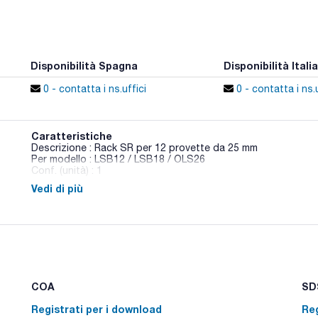
Disponibilità Spagna
Disponibilità Italia
0 - contatta i ns.uffici
0 - contatta i ns.u
Caratteristiche
Descrizione : Rack SR per 12 provette da 25 mm
Per modello : LSB12 / LSB18 / OLS26
Conf. (unità) : 1
Vedi di più
Accessori per bagnomaria con agitazione Aqua Pro
COA
SDS
Registrati per i download
Reg