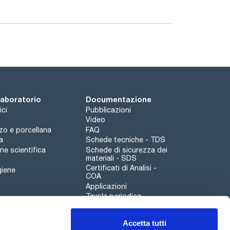
 laboratorio
Documentazione
ici
Pubblicazioni
Video
rzo e porcellana
FAQ
a
Schede tecniche - TDS
e scientifica
Schede di sicurezza dei
materiali - SDS
Certificati di Analisi -
giene
COA
Applicazioni
Tavola periodica
Scharlau leathergoods
Accetta tutti
Canale di segnalazioni