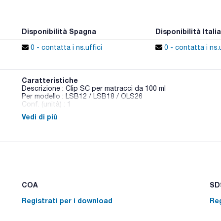
Disponibilità Spagna
Disponibilità Italia
0 - contatta i ns.uffici
0 - contatta i ns.u
Caratteristiche
Descrizione : Clip SC per matracci da 100 ml
Per modello : LSB12 / LSB18 / OLS26
Conf. (unità) : 1
Vedi di più
Accessori per bagnomaria con agitazione Aqua Pro
COA
SDS
Registrati per i download
Reg