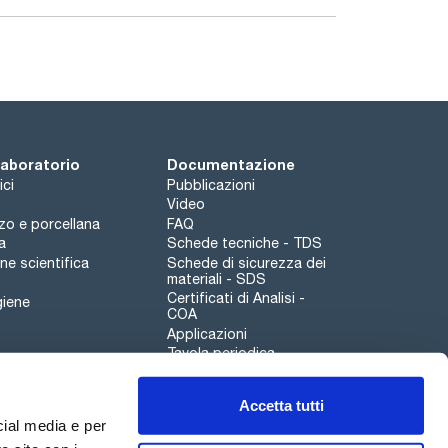
 laboratorio
Documentazione
ici
Pubblicazioni
Video
rzo e porcellana
FAQ
a
Schede tecniche - TDS
e scientifica
Schede di sicurezza dei
materiali - SDS
Certificati di Analisi -
giene
COA
Applicazioni
Tavola periodica
Scharlau leathergoods
Accetta tutti
Canale di segnalazioni
cial media e per