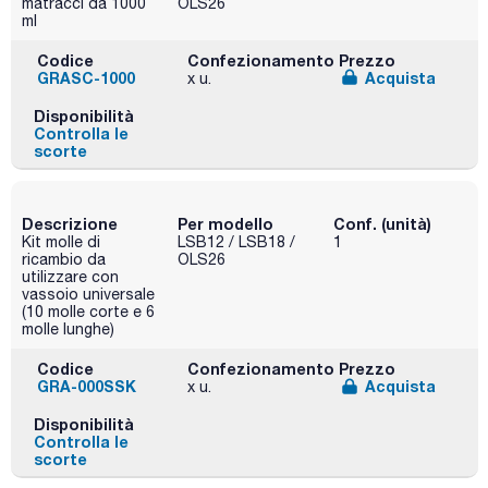
matracci da 1000
OLS26
ml
Codice
Confezionamento
Prezzo
GRASC-1000
Acquista
x u.
Disponibilità
Controlla le
scorte
Descrizione
Per modello
Conf. (unità)
Kit molle di
LSB12 / LSB18 /
1
ricambio da
OLS26
utilizzare con
vassoio universale
(10 molle corte e 6
molle lunghe)
Codice
Confezionamento
Prezzo
GRA-000SSK
Acquista
x u.
Disponibilità
Controlla le
scorte