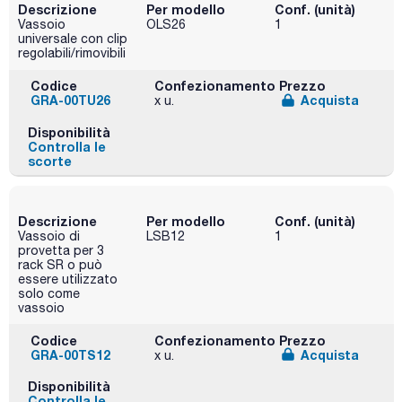
Descrizione
Per modello
Conf. (unità)
Vassoio
OLS26
1
universale con clip
regolabili/rimovibili
Codice
Confezionamento
Prezzo
GRA-00TU26
Acquista
x u.
Disponibilità
Controlla le
scorte
Descrizione
Per modello
Conf. (unità)
Vassoio di
LSB12
1
provetta per 3
rack SR o può
essere utilizzato
solo come
vassoio
Codice
Confezionamento
Prezzo
GRA-00TS12
Acquista
x u.
Disponibilità
Controlla le