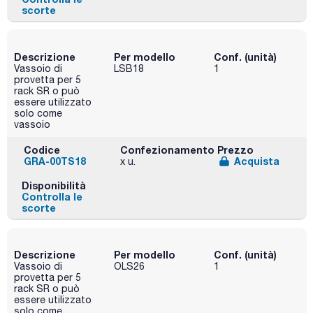
scorte
Descrizione
Per modello
Conf. (unità)
Vassoio di
LSB18
1
provetta per 5
rack SR o può
essere utilizzato
solo come
vassoio
Codice
Confezionamento
Prezzo
GRA-00TS18
Acquista
x u.
Disponibilità
Controlla le
scorte
Descrizione
Per modello
Conf. (unità)
Vassoio di
OLS26
1
provetta per 5
rack SR o può
essere utilizzato
solo come