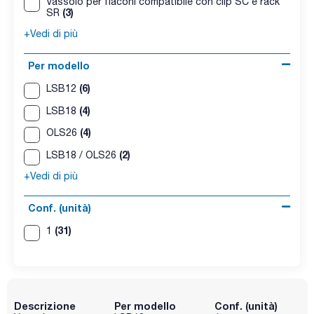
Vassoio per flaconi compatibile con clip SC e rack
(3)
SR
+Vedi di più
Per modello
(6)
LSB12
(4)
LSB18
(4)
OLS26
(2)
LSB18 / OLS26
+Vedi di più
Conf. (unità)
(31)
1
Descrizione
Per modello
Conf. (unità)