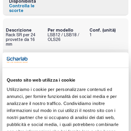
Disponibilità
Controlla le
scorte
Descrizione
Per modello
Conf. (unità)
Rack SR per 24
LSB12 / LSB18 /
1
provette da 16
OLS26
mm
Codice
Confezionamento
Prezzo
GRA-0SR-16
Acquista
x u.
Disponibilità
Controlla le
scorte
Questo sito web utilizza i cookie
Utilizziamo i cookie per personalizzare contenuti ed
annunci, per fornire funzionalità dei social media e per
Descrizione
Per modello
Conf. (unità)
analizzare il nostro traffico. Condividiamo inoltre
Rack SR per 21
LSB12 / LSB18 /
1
provette da 19
OLS26
informazioni sul modo in cui utilizzi il nostro sito con i
mm
nostri partner che si occupano di analisi dei dati web,
Codice
Confezionamento
Prezzo
pubblicità e social media, i quali potrebbero combinarle
GRA-0SR-19
Acquista
x u.