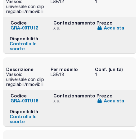
Vassoio
LSB12
1
universale con clip
regolabili/rimovibili
Codice
Confezionamento
Prezzo
GRA-00TU12
Acquista
x u.
Disponibilità
Controlla le
scorte
Descrizione
Per modello
Conf. (unità)
Vassoio
LSB18
1
universale con clip
regolabili/rimovibili
Codice
Confezionamento
Prezzo
GRA-00TU18
Acquista
x u.
Disponibilità
Controlla le
scorte