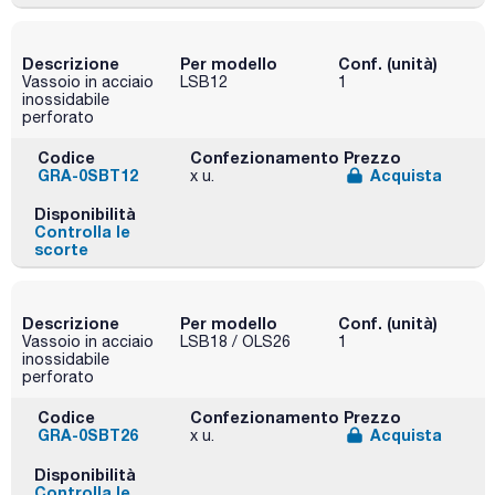
Descrizione
Per modello
Conf. (unità)
Vassoio in acciaio
LSB12
1
inossidabile
perforato
Codice
Confezionamento
Prezzo
GRA-0SBT12
Acquista
x u.
Disponibilità
Controlla le
scorte
Descrizione
Per modello
Conf. (unità)
Vassoio in acciaio
LSB18 / OLS26
1
inossidabile
perforato
Codice
Confezionamento
Prezzo
GRA-0SBT26
Acquista
x u.
Disponibilità
Controlla le