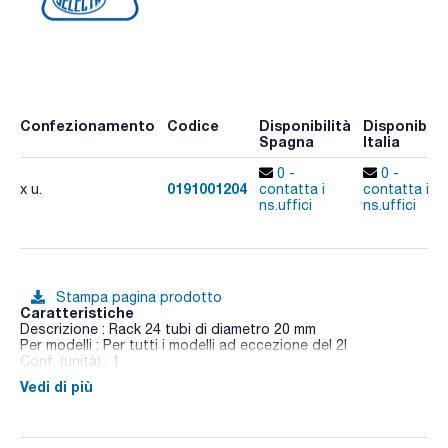
Confezionamento
Codice
Disponibilità
Disponibilit
Spagna
Italia
0 -
0 -
0191001204
x u.
contatta i
contatta i
ns.uffici
ns.uffici
Stampa pagina prodotto
Caratteristiche
Descrizione : Rack 24 tubi di diametro 20 mm
Per modelli : Per tutti i modelli ad eccezione del 2l
Conf. (unità) : 1
Vedi di più
Il coperchio forato impedisce la chiusura dei bagni con
coperchio apribile Makrolon®.