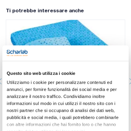
Ti potrebbe interessare anche
Questo sito web utilizza i cookie
Utilizziamo i cookie per personalizzare contenuti ed
annunci, per fornire funzionalità dei social media e per
Absorbent for hydrocarbons blue cloths. Dimensions:
analizzare il nostro traffico. Condividiamo inoltre
40x40 cm. ZVG®. Absorbents for hydrocarburs
informazioni sul modo in cui utilizzi il nostro sito con i
zetSorb®
nostri partner che si occupano di analisi dei dati web,
0080007-00
pubblicità e social media, i quali potrebbero combinarle
Confezionamento
: x100 pa–os
Disponibilità
Controlla le scorte
:
con altre informazioni che hai fornito loro o che hanno
Il mio prezzo
Acquista
: