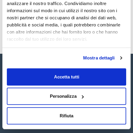
Registrati per i download
Registrati per i download
analizzare il nostro traffico. Condividiamo inoltre
SDS / Scheda di
informazioni sul modo in cui utilizzi il nostro sito con i
Sicurezza
nostri partner che si occupano di analisi dei dati web,
Registrati per i download
pubblicità e social media, i quali potrebbero combinarle
con altre informazioni che hai fornito loro o che hanno
raccolto dal tuo utilizzo dei loro servizi.
Mostra dettagli
Accetta tutti
Seguici:
Personalizza
Rifiuta
Iscriviti alla Newsletter