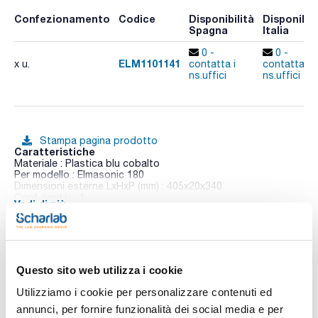
Confezionamento
Codice
Disponibilità
Disponibili
Spagna
Italia
0 -
0 -
ELM1101141
x u.
contatta i
contatta i
ns.uffici
ns.uffici
Stampa pagina prodotto
Caratteristiche
Materiale : Plastica blu cobalto
Per modello : Elmasonic 180
Dimensioni esterne LxHxP (mm) : 405x20x340
Conf. (unità) : 1
Vedi di più
Accessori per Elmasonic
Questo sito web utilizza i cookie
Documentazione tecnica
Utilizziamo i cookie per personalizzare contenuti ed
TDS / Scheda tecnica
COA
annunci, per fornire funzionalità dei social media e per