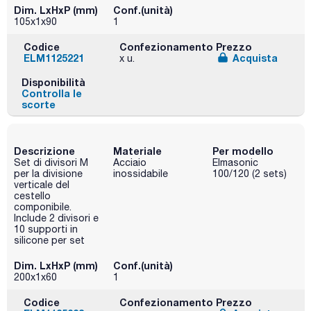
Dim. LxHxP (mm)
Conf.(unità)
105x1x90
1
Codice
Confezionamento
Prezzo
ELM1125221
Acquista
x u.
Disponibilità
Controlla le
scorte
Descrizione
Materiale
Per modello
Set di divisori M
Acciaio
Elmasonic
per la divisione
inossidabile
100/120 (2 sets)
verticale del
cestello
componibile.
Include 2 divisori e
10 supporti in
silicone per set
Dim. LxHxP (mm)
Conf.(unità)
200x1x60
1
Codice
Confezionamento
Prezzo