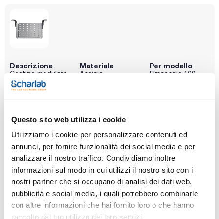
Descrizione
Materiale
Per modello
Cestino modulare
Acciaio
Elmasonic 120
con fori a
inossidabile con
baionetta nella
maniglie in
base per il
plastica
montaggio delle
staffe e aperture
Questo sito web utilizza i cookie
quadrate nelle
pareti laterali per
Utilizziamo i cookie per personalizzare contenuti ed
il montaggio delle
staffe in silicone
annunci, per fornire funzionalità dei social media e per
analizzare il nostro traffico. Condividiamo inoltre
Dim. LxHxP (mm)
Conf.(unità)
informazioni sul modo in cui utilizzi il nostro sito con i
250x135x195
1
nostri partner che si occupano di analisi dei dati web,
Codice
Confezionamento
Prezzo
pubblicità e social media, i quali potrebbero combinarle
ELM1113390
Acquista
x u.
con altre informazioni che hai fornito loro o che hanno
Disponibilità
raccolto dal tuo utilizzo dei loro servizi.