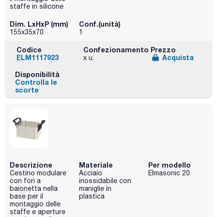
staffe in silicone
Dim. LxHxP (mm)
Conf.(unità)
155x35x70
1
Codice
Confezionamento
Prezzo
ELM1117923
Acquista
x u.
Disponibilità
Controlla le
scorte
Descrizione
Materiale
Per modello
Cestino modulare
Acciaio
Elmasonic 20
con fori a
inossidabile con
baionetta nella
maniglie in
base per il
plastica
montaggio delle
staffe e aperture