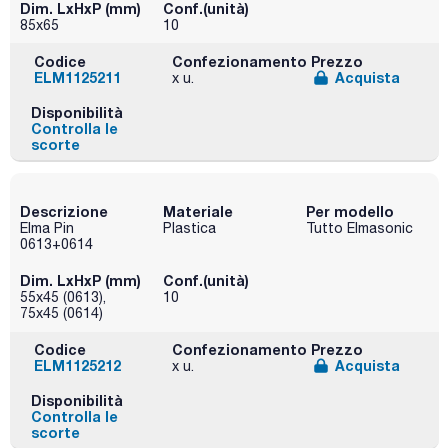
Dim. LxHxP (mm)
Conf.(unità)
85x65
10
Codice
Confezionamento
Prezzo
ELM1125211
Acquista
x u.
Disponibilità
Controlla le
scorte
Descrizione
Materiale
Per modello
Elma Pin
Plastica
Tutto Elmasonic
0613+0614
Dim. LxHxP (mm)
Conf.(unità)
55x45 (0613),
10
75x45 (0614)
Codice
Confezionamento
Prezzo
ELM1125212
Acquista
x u.
Disponibilità
Controlla le
scorte