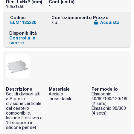
Dim. LxHxP (mm)
Conf.(unità)
105x1x50
1
Codice
Confezionamento
Prezzo
ELM1125220
Acquista
x u.
Disponibilità
Controlla le
scorte
Descrizione
Materiale
Per modello
Set di divisori alti
Acciaio
Elmasonic
a S per la
inossidabile
40/60/100/120/180
divisione verticale
(2 sets),
del cestello
Elmasonic 80/300
componibile.
(4 sets)
Include 2 divisori e
10 supporti in
silicone per set