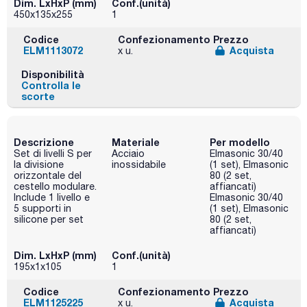
Dim. LxHxP (mm)
Conf.(unità)
450x135x255
1
Codice
Confezionamento
Prezzo
ELM1113072
Acquista
x u.
Disponibilità
Controlla le
scorte
Descrizione
Materiale
Per modello
Set di livelli S per
Acciaio
Elmasonic 30/40
la divisione
inossidabile
(1 set), Elmasonic
orizzontale del
80 (2 set,
cestello modulare.
affiancati)
Include 1 livello e
Elmasonic 30/40
5 supporti in
(1 set), Elmasonic
silicone per set
80 (2 set,
affiancati)
Dim. LxHxP (mm)
Conf.(unità)
195x1x105
1
Codice
Confezionamento
Prezzo
ELM1125225
Acquista
x u.