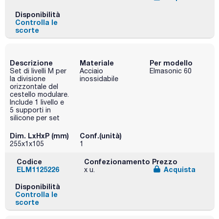
Disponibilità
Controlla le
scorte
Descrizione
Materiale
Per modello
Set di livelli M per
Acciaio
Elmasonic 60
la divisione
inossidabile
orizzontale del
cestello modulare.
Include 1 livello e
5 supporti in
silicone per set
Dim. LxHxP (mm)
Conf.(unità)
255x1x105
1
Codice
Confezionamento
Prezzo
ELM1125226
Acquista
x u.
Disponibilità
Controlla le
scorte