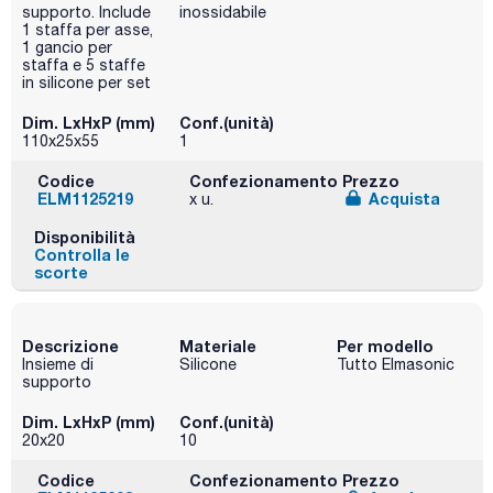
supporto. Include
inossidabile
1 staffa per asse,
1 gancio per
staffa e 5 staffe
in silicone per set
Dim. LxHxP (mm)
Conf.(unità)
110x25x55
1
Codice
Confezionamento
Prezzo
ELM1125219
Acquista
x u.
Disponibilità
Controlla le
scorte
Descrizione
Materiale
Per modello
Insieme di
Silicone
Tutto Elmasonic
supporto
Dim. LxHxP (mm)
Conf.(unità)
20x20
10
Codice
Confezionamento
Prezzo