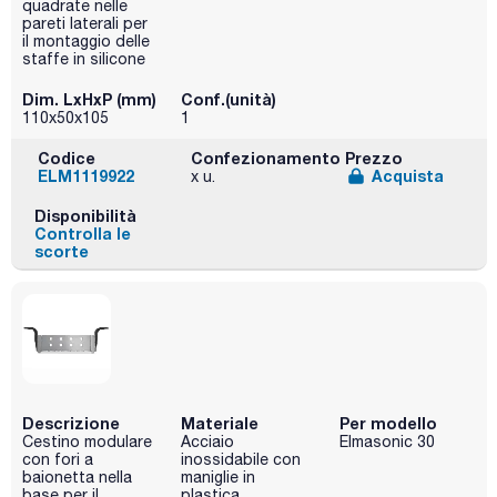
quadrate nelle
pareti laterali per
il montaggio delle
staffe in silicone
Dim. LxHxP (mm)
Conf.(unità)
110x50x105
1
Codice
Confezionamento
Prezzo
ELM1119922
Acquista
x u.
Disponibilità
Controlla le
scorte
Descrizione
Materiale
Per modello
Cestino modulare
Acciaio
Elmasonic 30
con fori a
inossidabile con
baionetta nella
maniglie in
base per il
plastica