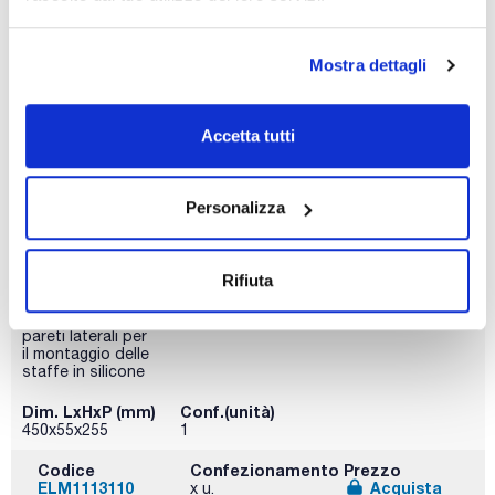
Controlla le
scorte
Mostra dettagli
Accetta tutti
Descrizione
Materiale
Per modello
Personalizza
Cestino modulare
Maniglie rivestite
Elmasonic 150
con fori a
in Rilsan di acciaio
baionetta nella
inossidabile
base per il
Rifiuta
montaggio delle
staffe e aperture
quadrate nelle
pareti laterali per
il montaggio delle
staffe in silicone
Dim. LxHxP (mm)
Conf.(unità)
450x55x255
1
Codice
Confezionamento
Prezzo
ELM1113110
Acquista
x u.