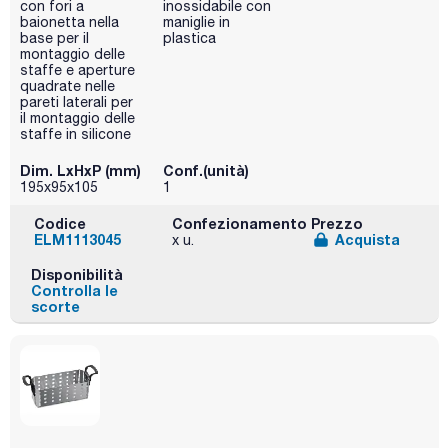
con fori a
inossidabile con
baionetta nella
maniglie in
base per il
plastica
montaggio delle
staffe e aperture
quadrate nelle
pareti laterali per
il montaggio delle
staffe in silicone
Dim. LxHxP (mm)
Conf.(unità)
195x95x105
1
Codice
Confezionamento
Prezzo
ELM1113045
Acquista
x u.
Disponibilità
Controlla le
scorte