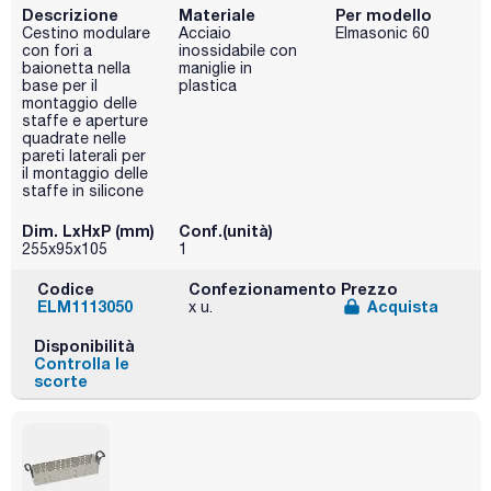
Descrizione
Materiale
Per modello
Cestino modulare
Acciaio
Elmasonic 60
con fori a
inossidabile con
baionetta nella
maniglie in
base per il
plastica
montaggio delle
staffe e aperture
quadrate nelle
pareti laterali per
il montaggio delle
staffe in silicone
Dim. LxHxP (mm)
Conf.(unità)
255x95x105
1
Codice
Confezionamento
Prezzo
ELM1113050
Acquista
x u.
Disponibilità
Controlla le
scorte