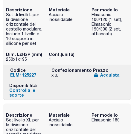
Descrizione
Materiale
Per modello
Set di livelli L per
Acciaio
Elmasonic
la divisione
inossidabile
100/120 (1 set),
orizzontale del
Elmasonic
cestello modulare.
150/300 (2 set,
Include 1 livello e
affiancati)
10 supporti in
silicone per set
Dim. LxHxP (mm)
Conf.(unità)
250x1x195
1
Codice
Confezionamento
Prezzo
ELM1125227
Acquista
x u.
Disponibilità
Controlla le
scorte
Descrizione
Materiale
Per modello
Set livello XL per
Acciaio
Elmasonic 180
la divisione
inossidabile
orizzontale del