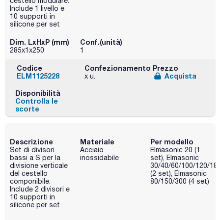
cestello modulare.
Include 1 livello e
10 supporti in
silicone per set
Dim. LxHxP (mm)
Conf.(unità)
285x1x250
1
Codice
Confezionamento
Prezzo
ELM1125228
Acquista
x u.
Disponibilità
Controlla le
scorte
Descrizione
Materiale
Per modello
Set di divisori
Acciaio
Elmasonic 20 (1
bassi a S per la
inossidabile
set), Elmasonic
divisione verticale
30/40/60/100/120/18
del cestello
(2 set), Elmasonic
componibile.
80/150/300 (4 set)
Include 2 divisori e
10 supporti in
silicone per set