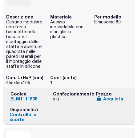
Descrizione
Materiale
Per modello
Cestino modulare
Acciaio
Elmasonic 80
con fori a
inossidabile con
baionetta nella
maniglie in
base per il
plastica
montaggio delle
staffe e aperture
quadrate nelle
pareti laterali per
il montaggio delle
staffe in silicone
Dim. LxHxP (mm)
Conf.(unità)
455x55x105
1
Codice
Confezionamento
Prezzo
ELM1111838
Acquista
x u.
Disponibilità
Controlla le
scorte