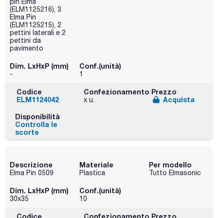
pin Elma
(ELM1125216), 3
Elma Pin
(ELM1125215), 2
pettini laterali e 2
pettini da
pavimento
Dim. LxHxP (mm)
Conf.(unità)
-
1
Codice
Confezionamento
Prezzo
ELM1124042
Acquista
x u.
Disponibilità
Controlla le
scorte
Descrizione
Materiale
Per modello
Elma Pin 0509
Plastica
Tutto Elmasonic
Dim. LxHxP (mm)
Conf.(unità)
30x35
10
Codice
Confezionamento
Prezzo