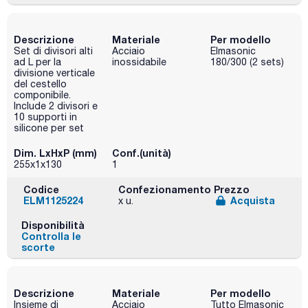
Descrizione
Materiale
Per modello
Set di divisori alti
Acciaio
Elmasonic
ad L per la
inossidabile
180/300 (2 sets)
divisione verticale
del cestello
componibile.
Include 2 divisori e
10 supporti in
silicone per set
Dim. LxHxP (mm)
Conf.(unità)
255x1x130
1
Codice
Confezionamento
Prezzo
ELM1125224
Acquista
x u.
Disponibilità
Controlla le
scorte
Descrizione
Materiale
Per modello
Insieme di
Acciaio
Tutto Elmasonic