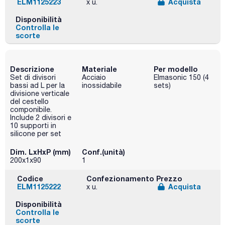
ELM1125223
Acquista
x u.
Disponibilità
Controlla le
scorte
Descrizione
Materiale
Per modello
Set di divisori
Acciaio
Elmasonic 150 (4
bassi ad L per la
inossidabile
sets)
divisione verticale
del cestello
componibile.
Include 2 divisori e
10 supporti in
silicone per set
Dim. LxHxP (mm)
Conf.(unità)
200x1x90
1
Codice
Confezionamento
Prezzo
ELM1125222
Acquista
x u.
Disponibilità
Controlla le
scorte