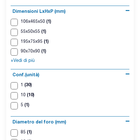
Dimensioni LxHxP (mm)
(1)
106x465x50
(1)
55x50x55
(1)
195x75x95
(1)
90x70x90
+Vedi di più
Conf.(unità)
(30)
1
(10)
10
(1)
5
Diametro del foro (mm)
(1)
85