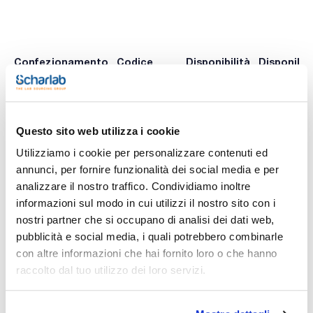
Confezionamento
Codice
Disponibilità
Disponibili
Spagna
Italia
0 -
0 -
ELM1106992
x u.
contatta i
contatta i
ns.uffici
ns.uffici
Questo sito web utilizza i cookie
Utilizziamo i cookie per personalizzare contenuti ed
annunci, per fornire funzionalità dei social media e per
Stampa pagina prodotto
analizzare il nostro traffico. Condividiamo inoltre
Caratteristiche
informazioni sul modo in cui utilizzi il nostro sito con i
Modello : Elmasonic Select 120
Volume totale/lavoro (l) : 12,9/10,0
nostri partner che si occupano di analisi dei dati web,
Dimensioni esterne LxHxP (mm) : 380x330x300
pubblicità e social media, i quali potrebbero combinarle
Dimensioni interne LxHxP (mm) : 300x195x215
Vedi di più
Peso (kg) : 7,7
con altre informazioni che hai fornito loro o che hanno
Scarico (diametro interno, mm) : 12,0
raccolto dal tuo utilizzo dei loro servizi.
Dimensioni cestello LxHxP (mm) : 250x110x190
Carico massimo cestello (kg) : 7,0
Potenza di riscaldamento (W) : 800
Conf. (unità) : 1
Documentazione tecnica