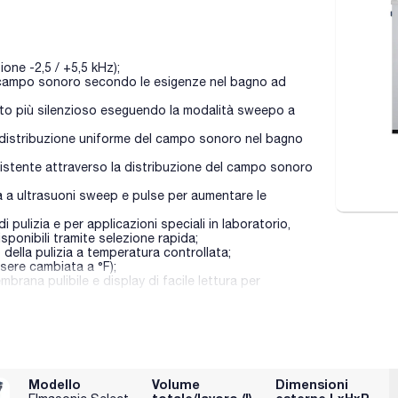
one -2,5 / +5,5 kHz);
el campo sonoro secondo le esigenze nel bagno ad
to più silenzioso eseguendo la modalità sweepo a
 distribuzione uniforme del campo sonoro nel bagno
istente attraverso la distribuzione del campo sonoro
 a ultrasuoni sweep e pulse per aumentare le
pulizia e per applicazioni speciali in laboratorio,
isponibili tramite selezione rapida;
 della pulizia a temperatura controllata;
sere cambiata a °F);
brana pulibile e display di facile lettura per
lizia o quando viene raggiunta la temperatura limite;
 regolabile tra 1 minuto e 6 ore;
 a intervalli di 5 °C da 25;-80 °C (può essere cambiato
uale delle funzioni dell'apparecchiatura;
Elmasonic Select 500 / 900);
Modello
Volume
Dimensioni
;