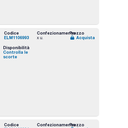
Codice
Confezionamento
Prezzo
ELM1106993
Acquista
x u.
Disponibilità
Controlla le
scorte
Codice
Confezionamento
Prezzo