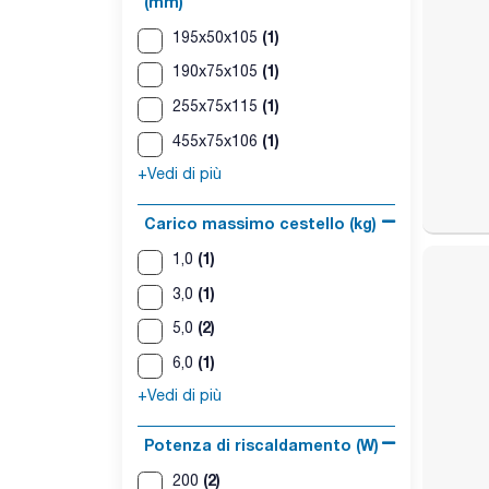
(mm)
(1)
195x50x105
(1)
190x75x105
(1)
255x75x115
(1)
455x75x106
+Vedi di più
Carico massimo cestello (kg)
(1)
1,0
(1)
3,0
(2)
5,0
(1)
6,0
+Vedi di più
Potenza di riscaldamento (W)
(2)
200