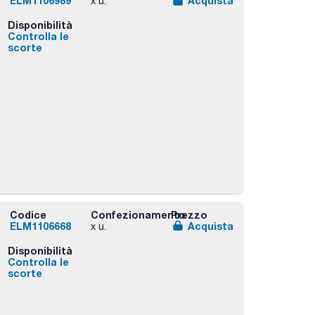
ELM1106989
Acquista
x u.
Disponibilità
Controlla le
scorte
Codice
Confezionamento
Prezzo
ELM1106668
Acquista
x u.
Disponibilità
Controlla le
scorte