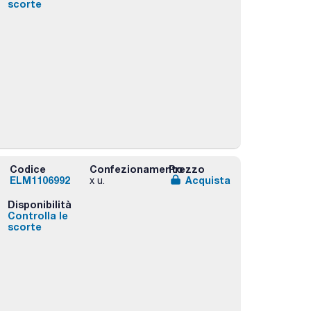
scorte
Codice
Confezionamento
Prezzo
ELM1106992
Acquista
x u.
Disponibilità
Controlla le
scorte