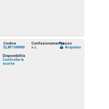
Codice
Confezionamento
Prezzo
ELM1106990
Acquista
x u.
Disponibilità
Controlla le
scorte