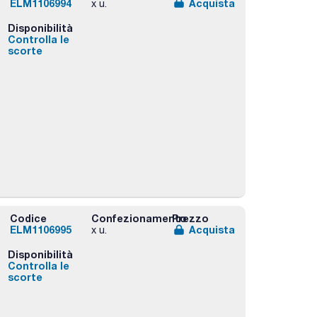
ELM1106994
Acquista
x u.
Disponibilità
Controlla le
scorte
Codice
Confezionamento
Prezzo
ELM1106995
Acquista
x u.
Disponibilità
Controlla le
scorte