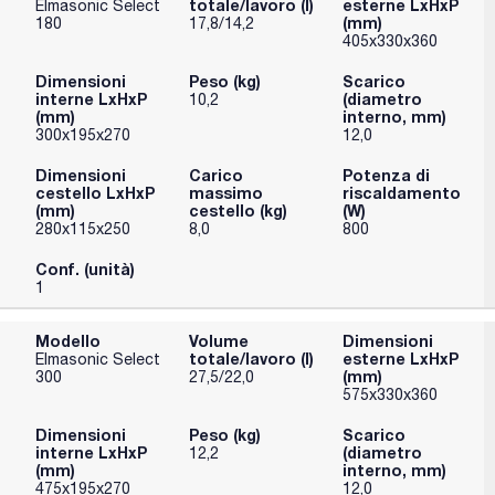
totale/lavoro (l)
esterne LxHxP
Elmasonic Select
(mm)
180
17,8/14,2
405x330x360
Dimensioni
Peso (kg)
Scarico
interne LxHxP
(diametro
10,2
(mm)
interno, mm)
300x195x270
12,0
Dimensioni
Carico
Potenza di
cestello LxHxP
massimo
riscaldamento
(mm)
cestello (kg)
(W)
280x115x250
8,0
800
Conf. (unità)
1
Modello
Volume
Dimensioni
totale/lavoro (l)
esterne LxHxP
Elmasonic Select
(mm)
300
27,5/22,0
575x330x360
Dimensioni
Peso (kg)
Scarico
interne LxHxP
(diametro
12,2
(mm)
interno, mm)
475x195x270
12,0