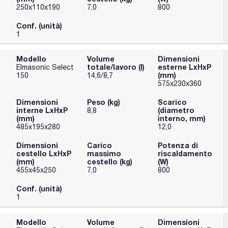
250x110x190
7,0
800
Conf. (unità)
1
Modello
Volume
Dimensioni
totale/lavoro (l)
esterne LxHxP
Elmasonic Select
(mm)
150
14,6/8,7
575x230x360
Dimensioni
Peso (kg)
Scarico
interne LxHxP
(diametro
8,8
(mm)
interno, mm)
485x195x280
12,0
Dimensioni
Carico
Potenza di
cestello LxHxP
massimo
riscaldamento
(mm)
cestello (kg)
(W)
455x45x250
7,0
800
Conf. (unità)
1
Modello
Volume
Dimensioni