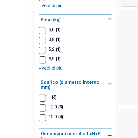
+Vedi di più
Peso (kg)
(1)
3,6
(1)
3,8
(1)
5,2
(1)
6,9
+Vedi di più
Scarico (diametro interno,
mm)
(3)
-
(6)
12,0
(4)
19,0
Dimensioni cestello LxHxP