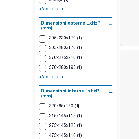
+Vedi di più
Dimensioni esterne LxHxP
(mm)
(1)
305x230x170
(1)
305x280x170
(1)
370x275x210
(1)
570x280x195
+Vedi di più
Dimensioni interne LxHxP
(mm)
(1)
220x95x120
(1)
215x145x115
(1)
275x145x125
(1)
475x145x110