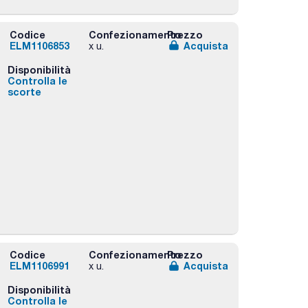
Codice
Confezionamento
Prezzo
ELM1106853
Acquista
x u.
Disponibilità
Controlla le
scorte
Codice
Confezionamento
Prezzo
ELM1106991
Acquista
x u.
Disponibilità
Controlla le