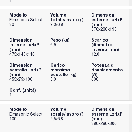
1
Modello
Volume
Dimensioni
totale/lavoro (l)
esterne LxHxP
Elmasonic Select
(mm)
80
9,3/6,8
570x280x195
Dimensioni
Peso (kg)
Scarico
interne LxHxP
(diametro
6,9
(mm)
interno, mm)
475x145x110
12,0
Dimensioni
Carico
Potenza di
cestello LxHxP
massimo
riscaldamento
(mm)
cestello (kg)
(W)
455x75x106
5,0
600
Conf. (unità)
1
Modello
Volume
Dimensioni
totale/lavoro (l)
esterne LxHxP
Elmasonic Select
(mm)
100
9,5/6,8
380x280x300