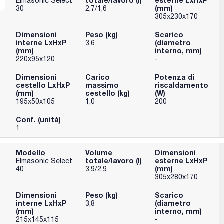
totale/lavoro (l)
esterne LxHxP
Elmasonic Select
o inox;
(mm)
30
2,7/1,6
di pulizia attraverso l'uscita posteriore
305x230x170
00);
cchio per svuotare la vasca di pulizia (solo per
Dimensioni
Peso (kg)
Scarico
interne LxHxP
(diametro
3,6
ultrasuoni, l'evaporazione dell'acqua e dei prodotti
(mm)
interno, mm)
are energia e costi;
220x95x120
-
di 3 anni dalla data di produzione.
Dimensioni
Carico
Potenza di
cestello LxHxP
massimo
riscaldamento
 Select 30 - 300); Coperchio in acciaio inossidabile
(mm)
cestello (kg)
(W)
lect 500 / 900);
195x50x105
1,0
200
 lunghezza);
bo di scarico non incluso.
Conf. (unità)
1
Modello
Volume
Dimensioni
totale/lavoro (l)
esterne LxHxP
Elmasonic Select
(mm)
40
3,9/2,9
305x280x170
Dimensioni
Peso (kg)
Scarico
interne LxHxP
(diametro
3,8
(mm)
interno, mm)
215x145x115
-