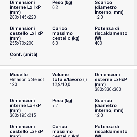
Dimensioni
Peso (kg)
Scarico
interne LxHxP
(diametro
6,2
(mm)
interno, mm)
280x145x220
12,0
Dimensioni
Carico
Potenza di
cestello LxHxP
massimo
riscaldamento
(mm)
cestello (kg)
(W)
255x70x200
6,0
400
Conf. (unità)
1
Modello
Volume
Dimensioni
totale/lavoro (l)
esterne LxHxP
Elmasonic Select
(mm)
120
12,9/10,0
380x330x300
Dimensioni
Peso (kg)
Scarico
interne LxHxP
(diametro
7,7
(mm)
interno, mm)
300x195x215
12,0
Dimensioni
Carico
Potenza di
cestello LxHxP
massimo
riscaldamento
(mm)
cestello (kg)
(W)