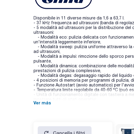
Disponibile in 11 diverse misure da 1,6 a 63,7 l.
- 37 kHz frequenza ad ultrasuoni (banda di regolazi
- 5 modalità ad ultrasuoni per la distribuzione d
ultrasuoni:
- Modalità eco: pulizia delicata con funzionamen
un'intensità leggermente inferiore,
- Modalità sweep: pulizia uniforme attraverso la
ad ultrasuoni,
- Modalità a impulsi: rimozione dello sporco pers
pulsante,
- Modalità dinamica: combinazione delle modalità
prestazioni di pulizia complessive,
- Modalità degas: degasaggio rapido del liquido di 
- 4 posizioni di memoria per programmi di pulizia, d
- Funzione Autostart (avvio automatico) per l'avvio
- Temperatura limite regolabile da 40-60 °C (può es
- Unità di funzionamento digitale con tastiera a mem
mostrare tutti gli stati operativi;
Ver más
- Feedback ottico e acustico, p. al termine della pu
- Preselezione del tempo di pulizia: tempo di pulizia
- Controllo elettronico della temperatura regolabile
in °F; tolleranza di temperatura -5 / +8 °C);
- Menu di configurazione per la regolazione individ
- Rilevamento del funzionamento a secco (non per 
Cancella i filtri
- Spegnimento automatico di sicurezza dopo 8 ore