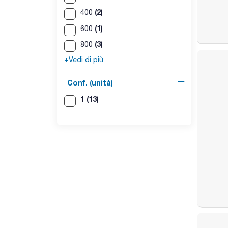
(2)
400
(1)
600
(3)
800
+Vedi di più
Conf. (unità)
(13)
1