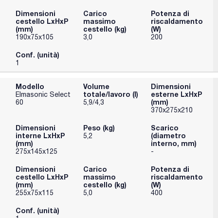
Dimensioni
Carico
Potenza di
cestello LxHxP
massimo
riscaldamento
(mm)
cestello (kg)
(W)
190x75x105
3,0
200
Conf. (unità)
1
Modello
Volume
Dimensioni
totale/lavoro (l)
esterne LxHxP
Elmasonic Select
(mm)
60
5,9/4,3
370x275x210
Dimensioni
Peso (kg)
Scarico
interne LxHxP
(diametro
5,2
(mm)
interno, mm)
275x145x125
-
Dimensioni
Carico
Potenza di
cestello LxHxP
massimo
riscaldamento
(mm)
cestello (kg)
(W)
255x75x115
5,0
400
Conf. (unità)