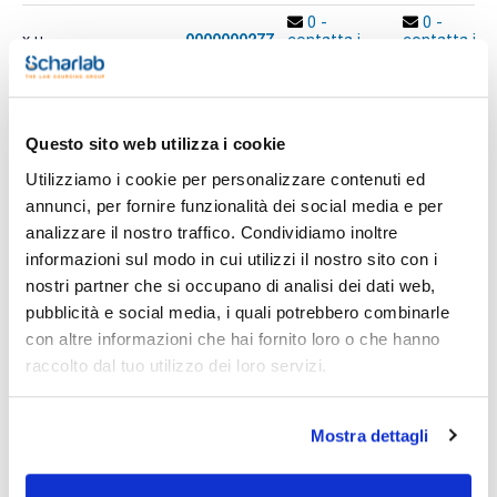
0 -
0 -
0000000277
x u.
contatta i
contatta i
ns.uffici
ns.uffici
Questo sito web utilizza i cookie
Stampa pagina prodotto
Caratteristiche
Utilizziamo i cookie per personalizzare contenuti ed
Modello : RK 514
annunci, per fornire funzionalità dei social media e per
Volume (l) : 13,5
Dim. esterne LxHxP (mm) : 355x305x325
analizzare il nostro traffico. Condividiamo inoltre
Dimensioni interne LxHxP (mm) : 325x150x300
informazioni sul modo in cui utilizzi il nostro sito con i
Vedi di più
Potenza di riscaldamento (W) : -
Riscaldamento : No
nostri partner che si occupano di analisi dei dati web,
Degasaggio : G 1/2
pubblicità e social media, i quali potrebbero combinarle
Conf. (unità) : 1
con altre informazioni che hai fornito loro o che hanno
I trasduttori PZT producono un'alta intensità di ultrasuoni
Documentazione tecnica
raccolto dal tuo utilizzo dei loro servizi.
attraverso tutta la vasca. Energia concentrata senza irritanti
onde superficiali. Potenza costante e frequenza automatica
garantiscono sempre un'ottima distribuzione dell'energia e
TDS / Scheda tecnica
COA
risultati riproducibili, indipendentemente dalle dimensioni del
Mostra dettagli
campione da pulire.
Registrati per i download
Registrati per i download
SDS / Scheda di
Caratteristiche tecniche:
Sicurezza
- Sistema oscillante PZT;