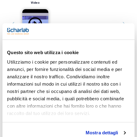
Video
Questo sito web utilizza i cookie
Utilizziamo i cookie per personalizzare contenuti ed
annunci, per fornire funzionalità dei social media e per
Stampa pagina prodotto
Caratteristiche
analizzare il nostro traffico. Condividiamo inoltre
Modello : CA02P
informazioni sul modo in cui utilizzi il nostro sito con i
Range di temperatura (ºC) : da -10 a +70
Stabilità di temperatura (ºC) : ±0,1
nostri partner che si occupano di analisi dei dati web,
Potenza frigorifica a 0 °C (kW) : 0,3
Vedi di più
pubblicità e social media, i quali potrebbero combinarle
Potenza frigorifica a 10 °C (kW) : 0,5
Potenza frigorifica a 20 °C (kW) : 0,7
con altre informazioni che hai fornito loro o che hanno
Pressione pompa (Psi/kPa) : 20-83 / 138-572
raccolto dal tuo utilizzo dei loro servizi.
Portata massima (L/min) : 7,6
Alimentazione : 240 V / 50H z 8,2 A
Peso (kg) : 76,7
Documentazione tecnica
Conf.(unità) : 1
Mostra dettagli