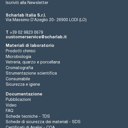
refrigeranti naturali che hanno poco o nessun potenziale di
Iscriviti alla Newsletter
riscaldamento globale;
- I componenti sono riciclabili e soddisfano o superano gli
standard ambientali globali;
Scharlab Italia S.r.l.
- Il sistema di inibizione della crescita biologica con luce
Via Massimo D’Azeglio 20- 26900 LODI (LO)
ultravioletta elimina la necessità di alghicidi;
- Il sistema di autodiagnosi in attesa di brevetto confronta la
T
+39 02 9823 0679
funzionalità del refrigeratore con le sue condizioni operative
customerservice@scharlab.it
il giorno della sua costruzione per ridurre al minimo i tempi di
inattività e le chiamate di servizio non necessarie;
Materiali di laboratorio
- Accesso frontale al serbatoio di riempimento;
- Valvola di regolazione della pressione regolabile
Prodotti chimici
esternamente accessibile;
Microbiologia
- Connettività: RS232, USB, USB TMC, contatto secco
Vetreria, quarzo e porcellana
on/off/status;
Cromatografia
- Dimensioni (mm): 840x560x840.
Strumentazione scientifica
Consumabile
Sicurezza e igiene
Documentazione
Pubblicazioni
Video
FAQ
Schede tecniche - TDS
Schede di sicurezza dei materiali - SDS
Certificati di Analisi - COA