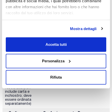
pubblicità e social media, i quali potrebbero combinarle
Kit di densità per
1
modelli Entris II
con altre informazioni che hai fornito loro o che hanno
raccolto dal tuo utilizzo dei loro servizi.
Codice
Confezionamento
Prezzo
00000YDK03
Acquista
x u.
Mostra dettagli
Disponibilità
Controlla le
scorte
Accetta tutti
Personalizza
Descrizione
Conf. (unità)
Rifiuta
Stampante da
1
laboratorio GLP di
fascia alta (non
include carta e
inchiostro, deve
essere ordinata
separatamente)