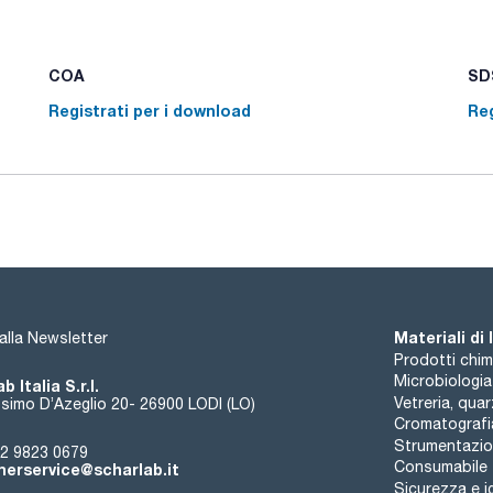
COA
SDS
Registrati per i download
Reg
Materiali di
i alla Newsletter
Prodotti chim
Microbiologia
b Italia S.r.l.
Vetreria, qua
simo D’Azeglio 20- 26900 LODI (LO)
Cromatografi
Strumentazion
2 9823 0679
Consumabile
erservice@scharlab.it
Sicurezza e i