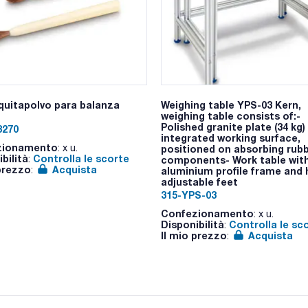
 quitapolvo para balanza
Weighing table YPS-03 Kern,
weighing table consists of:-
Polished granite plate (34 kg)
8270
integrated working surface,
zionamento
: x u.
positioned on absorbing rub
bilità
Controlla le scorte
:
components- Work table wit
 prezzo
Acquista
:
aluminium profile frame and 
adjustable feet
315-YPS-03
Confezionamento
: x u.
Disponibilità
Controlla le sc
:
Il mio prezzo
Acquista
: