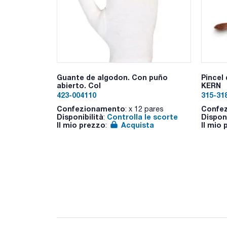
Guante de algodon. Con puño
Pincel
abierto. Col
KERN
423-004110
315-31
Confezionamento
Confe
: x 12 pares
Disponibilità
Controlla le scorte
Disponi
:
Il mio prezzo
Acquista
Il mio
: