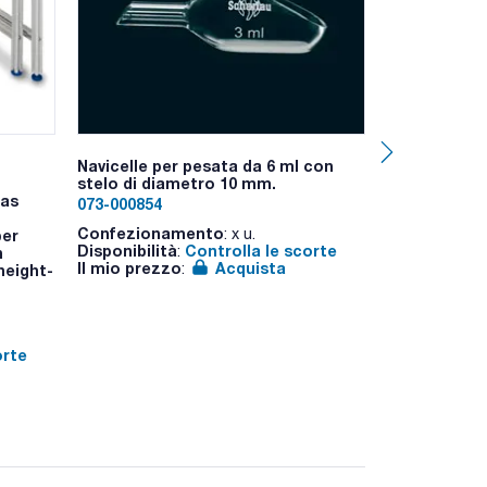
Navicelle per pesata da 6 ml con
Vetro per o
stelo di diametro 10 mm.
lime, DIN 124
 as
073-000854
0381182060
Confezionamento
Confeziona
: x u.
ber
Disponibilità
Controlla le scorte
Disponibilità
:
h
Il mio prezzo
Acquista
Il mio prezz
:
height-
orte