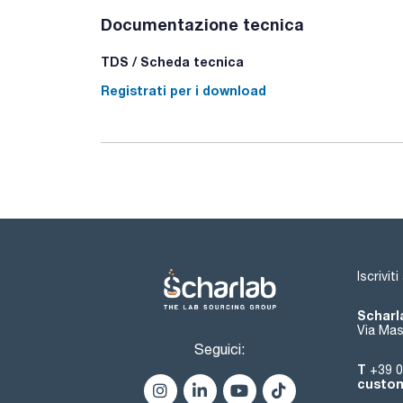
Documentazione tecnica
TDS / Scheda tecnica
Registrati per i download
Iscrivit
Scharla
Via Mas
Seguici:
T
+39 0
custom