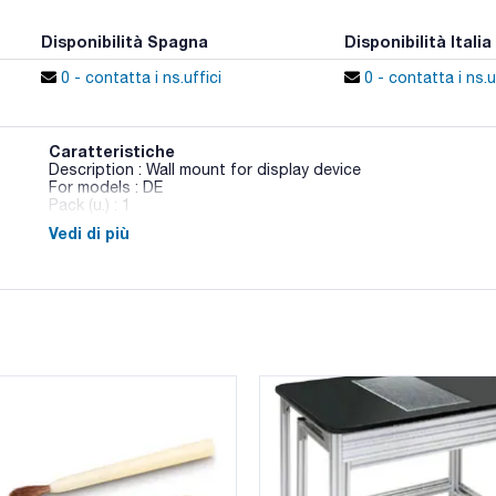
Disponibilità Spagna
Disponibilità Italia
0 - contatta i ns.uffici
0 - contatta i ns.u
Caratteristiche
Description : Wall mount for display device
For models : DE
Pack (u.) : 1
Vedi di più
Accessori per bilance KERN