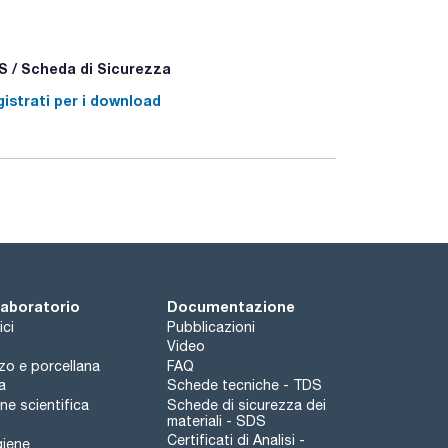
 / Scheda di Sicurezza
istrati per i download
 laboratorio
Documentazione
ici
Pubblicazioni
Video
rzo e porcellana
FAQ
a
Schede tecniche - TDS
e scientifica
Schede di sicurezza dei
materiali - SDS
Certificati di Analisi -
giene