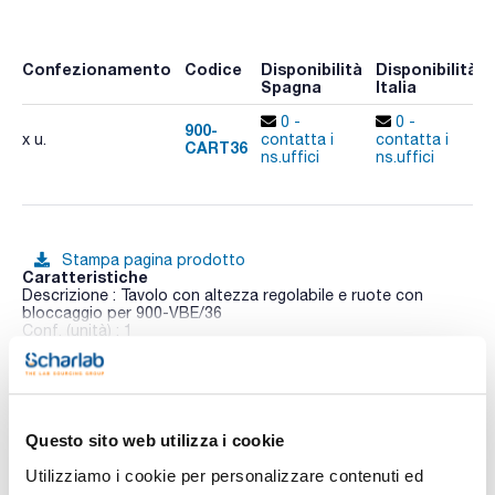
Confezionamento
Codice
Disponibilità
Disponibilità
Spagna
Italia
0 -
0 -
900-
x u.
contatta i
contatta i
CART36
ns.uffici
ns.uffici
Stampa pagina prodotto
Caratteristiche
Descrizione : Tavolo con altezza regolabile e ruote con
bloccaggio per 900-VBE/36
Conf. (unità) : 1
Vedi di più
La serie VBE è ideale per lavorare con polveri fini, prodotti
chimici e biologici.
Questa cabina di pesatura portatile include un'unità di
filtrazione HEPA montata sulla parte superiore. Sono
Questo sito web utilizza i cookie
configurati per ricircolare l'atmosfera interna in laboratorio,
Documentazione tecnica
possono essere collegati all'unità di estrazione 900EXTRACT
Utilizziamo i cookie per personalizzare contenuti ed
o a un sistema di estrazione esterno.