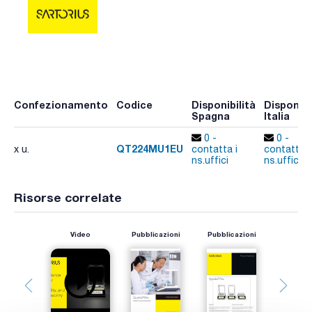
Confezionamento
Codice
Disponibilità
Disponibi
Spagna
Italia
0 -
0 -
QT224MU1EU
x u.
contatta i
contatta i
ns.uffici
ns.uffici
Risorse correlate
Video
Pubblicazioni
Pubblicazioni