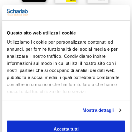
Stampa pagina prodotto
Questo sito web utilizza i cookie
Caratteristiche
Modello : QTX224IMU-1CEU
Utilizziamo i cookie per personalizzare contenuti ed
Cabina : Sì
annunci, per fornire funzionalità dei social media e per
Leggibilità (mg) : 0,1
Capacità di pesatura (g) : 220
analizzare il nostro traffico. Condividiamo inoltre
Vedi di più
Ripetibilità (mg) : 0,1
informazioni sul modo in cui utilizzi il nostro sito con i
Tempo di stabilizzazione (s) : ≤1,5
Diametro piatto (mm) : 90
nostri partner che si occupano di analisi dei dati web,
Altezza camera (mm) : 240
pubblicità e social media, i quali potrebbero combinarle
Dimensioni LxHxP (mm) : 377x346x220
Conf. (unità) : 1
con altre informazioni che hai fornito loro o che hanno
Documentazione tecnica
raccolto dal tuo utilizzo dei loro servizi.
Le bilance analitiche da laboratorio Quintix® Pro sono
progettate per essere vere e proprie bilance universali.
TDS / Scheda tecnica
COA
Offrono le prestazioni di cui hai bisogno, con nuove
funzionalità di prim'ordine che migliorano l'usabilità, la
Registrati per i download
Registrati per i download
Mostra dettagli
flessibilità e il design eco-consapevole.
SDS / Scheda di
Sicurezza
Caratteristiche tecniche:
- Facile accesso al menu principale con un grande touch
Registrati per i download
Accetta tutti
screen da 7 pollici, ad alta risoluzione, con un'interfaccia