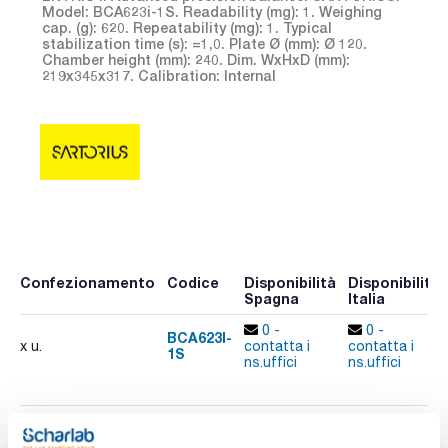
Model: BCA623i-1S. Readability (mg): 1. Weighing
cap. (g): 620. Repeatability (mg): 1. Typical
stabilization time (s): =1,0. Plate Ø (mm): Ø 120.
Chamber height (mm): 240. Dim. WxHxD (mm):
219x345x317. Calibration: Internal
Confezionamento
Codice
Disponibilità
Disponibilità
Spagna
Italia
0 -
0 -
BCA623I-
x u.
contatta i
contatta i
1S
ns.uffici
ns.uffici