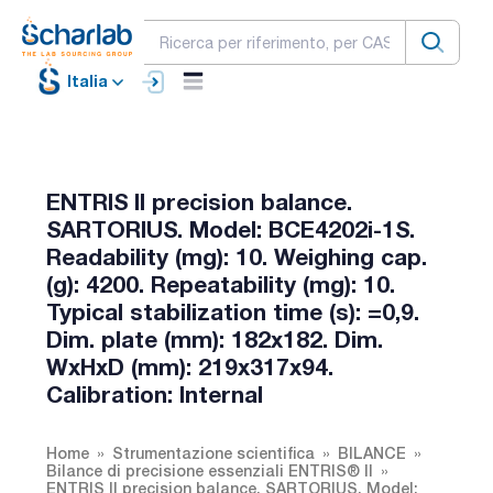
Italia
ENTRIS II precision balance.
SARTORIUS. Model: BCE4202i-1S.
Readability (mg): 10. Weighing cap.
(g): 4200. Repeatability (mg): 10.
Typical stabilization time (s): =0,9.
Dim. plate (mm): 182x182. Dim.
WxHxD (mm): 219x317x94.
Calibration: Internal
Home
Strumentazione scientifica
BILANCE
Bilance di precisione essenziali ENTRIS® II
ENTRIS II precision balance. SARTORIUS. Model: