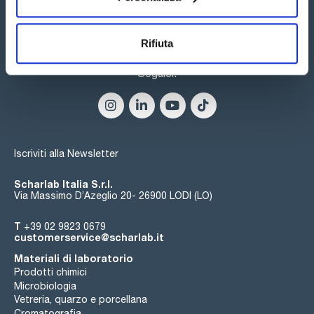
ID lotto, ID bilancia
Disponibili tre versioni:
- Modelli con calibrazione interna e ISOCAL;
- Modelli con calibrazione esterna;
Rifiuta
- Modelli verificati o con approvazione del modello.
Seguici:
Iscriviti alla Newsletter
Scharlab Italia S.r.l.
Via Massimo D’Azeglio 20- 26900 LODI (LO)
T
+39 02 9823 0679
customerservice@scharlab.it
Materiali di laboratorio
Prodotti chimici
Microbiologia
Vetreria, quarzo e porcellana
Cromatografia