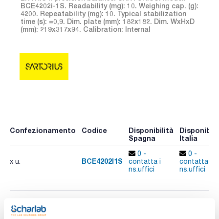
BCE4202i-1S. Readability (mg): 10. Weighing cap. (g):
4200. Repeatability (mg): 10. Typical stabilization
time (s): =0,9. Dim. plate (mm): 182x182. Dim. WxHxD
(mm): 219x317x94. Calibration: Internal
Confezionamento
Codice
Disponibilità
Disponibili
Spagna
Italia
0 -
0 -
BCE4202I1S
x u.
contatta i
contatta i
ns.uffici
ns.uffici
Stampa pagina prodotto