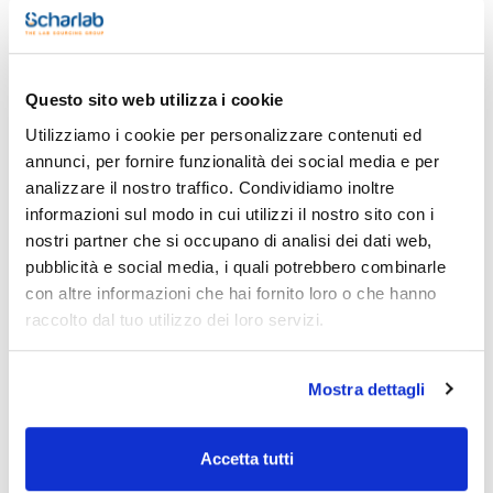
Stampa pagina prodotto
Caratteristiche
Questo sito web utilizza i cookie
Modello : QTX423IRU-1S
Cabina : Sì
Utilizziamo i cookie per personalizzare contenuti ed
Leggibilità (mg) : 1
annunci, per fornire funzionalità dei social media e per
Capacità di pesatura (g) : 420
Vedi di più
Ripetibilità (mg) : 0,5
analizzare il nostro traffico. Condividiamo inoltre
Tempo di stabilizzazione (s) : ≤1
informazioni sul modo in cui utilizzi il nostro sito con i
Dimensioni piatto (mm) : Diametro 120
Altezza camera (mm) : 240
nostri partner che si occupano di analisi dei dati web,
Dimensioni LxHxP (mm) : 377x346x220
pubblicità e social media, i quali potrebbero combinarle
Calibrazione : Interna
Documentazione tecnica
Pack (u.) : 1
con altre informazioni che hai fornito loro o che hanno
Le bilance di precisione da laboratorio Quintix® Pro sono
raccolto dal tuo utilizzo dei loro servizi.
TDS / Scheda tecnica
COA
progettate per essere vere e proprie bilance universali.
Offrono le prestazioni di cui hai bisogno, con nuove
Registrati per i download
Registrati per i download
funzionalità di prim'ordine che migliorano l'usabilità, la
SDS / Scheda di
flessibilità e il design eco-consapevole.
Mostra dettagli
Sicurezza
Caratteristiche tecniche:
Registrati per i download
- Facile accesso al menu principale con un grande touch
Accetta tutti
screen da 7 pollici, ad alta risoluzione, con un'interfaccia
utente moderna e aggiornata;