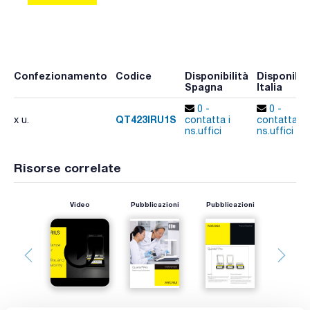
Confezionamento
Codice
Disponibilità
Disponibil
Spagna
Italia
0 -
0 -
QT423IRU1S
x u.
contatta i
contatta i
ns.uffici
ns.uffici
Risorse correlate
Video
Pubblicazioni
Pubblicazioni