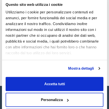
electrostatic charging. Length (mm): 750
Vedi di più
Questo sito web utilizza i cookie
Pack (u.) : 1
Accessori per camere a guanti SICCO
Utilizziamo i cookie per personalizzare contenuti ed
annunci, per fornire funzionalità dei social media e per
analizzare il nostro traffico. Condividiamo inoltre
Documentazione tecnica
informazioni sul modo in cui utilizzi il nostro sito con i
nostri partner che si occupano di analisi dei dati web,
TDS / Scheda tecnica
COA
pubblicità e social media, i quali potrebbero combinarle
Registrati per i download
Registrati per i download
con altre informazioni che hai fornito loro o che hanno
SDS / Scheda di
Sicurezza
raccolto dal tuo utilizzo dei loro servizi.
Registrati per i download
Mostra dettagli
Accetta tutti
Personalizza