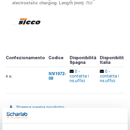
electrostatic charging. Length (mm): 750
Confezionamento
Codice
Disponibilità
Disponibilità
Spagna
Italia
0 -
0 -
SIV1972-
x u.
contatta i
contatta i
08
ns.uffici
ns.uffici
Stampa pagina prodotto
Caratteristiche
Description : Gloves, natural rubber, mutually wearable,
suitable for holes of Ø 190 mm. Size 8. Perforation and
abrasion-proof, high flexibility, low voltage value, low