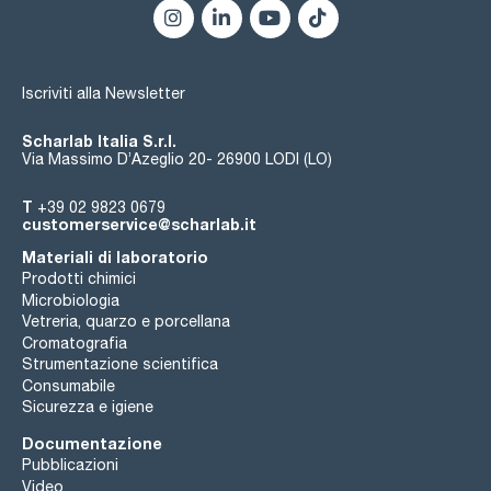
- Spina multipla di grado ospedaliero;
- La valvola di scarico della pressione impedisce che i guanti
si ritirino;
- Filtro a cartuccia HEPA e per vapori organici (sostituibile).
Iscriviti alla Newsletter
Le camere a guanti vengono consegnate montate e pronte
all'uso.
Scharlab Italia S.r.l.
Via Massimo D’Azeglio 20- 26900 LODI (LO)
T
+39 02 9823 0679
customerservice@scharlab.it
Materiali di laboratorio
Prodotti chimici
Microbiologia
Vetreria, quarzo e porcellana
Cromatografia
Strumentazione scientifica
Consumabile
Sicurezza e igiene
Documentazione
Pubblicazioni
Video