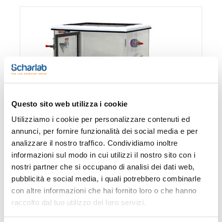
Questo sito web utilizza i cookie
Utilizziamo i cookie per personalizzare contenuti ed
annunci, per fornire funzionalità dei social media e per
analizzare il nostro traffico. Condividiamo inoltre
informazioni sul modo in cui utilizzi il nostro sito con i
nostri partner che si occupano di analisi dei dati web,
Confezionamento
Codice
Disponibilità
Disponibil
pubblicità e social media, i quali potrebbero combinarle
Spagna
Italia
con altre informazioni che hai fornito loro o che hanno
0 -
0 -
raccolto dal tuo utilizzo dei loro servizi.
810SG10EXP
x u.
contatta i
contatta i
ns.uffici
ns.uffici