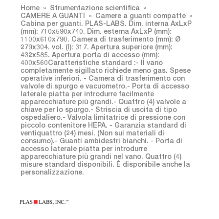
Home
Strumentazione scientifica
CAMERE A GUANTI
Camere a guanti compatte
Cabina per guanti. PLAS-LABS. Dim. interna AxLxP
(mm): 710x590x740. Dim. esterna AxLxP (mm):
1100x610x790. Camera di trasferimento (mm): Ø
279x304. vol. (l): 317. Apertura superiore (mm):
432x585. Apertura porta di accesso (mm):
400x560Caratteristiche standard :- Il vano
completamente sigillato richiede meno gas. Spese
operative inferiori. - Camera di trasferimento con
valvole di spurgo e vacuometro.- Porta di accesso
laterale piatta per introdurre facilmente
apparecchiature più grandi.- Quattro (4) valvole a
chiave per lo spurgo.- Striscia di uscita di tipo
ospedaliero.- Valvola limitatrice di pressione con
piccolo contenitore HEPA. - Garanzia standard di
ventiquattro (24) mesi. (Non sui materiali di
consumo).- Guanti ambidestri bianchi. - Porta di
accesso laterale piatta per introdurre
apparecchiature più grandi nel vano. Quattro (4)
misure standard disponibili. È disponibile anche la
personalizzazione.