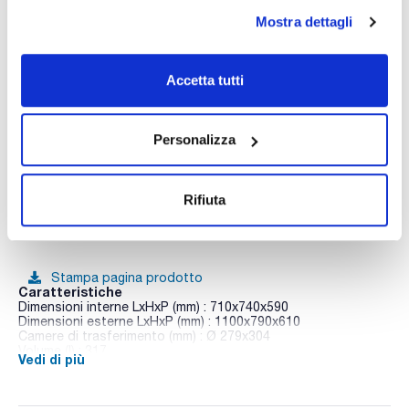
Mostra dettagli
Risorse correlate
Video
Accetta tutti
Personalizza
Rifiuta
Stampa pagina prodotto
Caratteristiche
Dimensioni interne LxHxP (mm) : 710x740x590
Dimensioni esterne LxHxP (mm) : 1100x790x610
Camere di trasferimento (mm) : Ø 279x304
Volume (l) : 317
Vedi di più
Apertura superiore (mm) : 432x585
Porta di accesso laterale LxH (mm) : 400x560
Conf. (unità) : 1