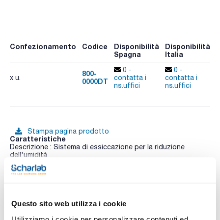
Confezionamento
Codice
Disponibilità
Disponibilità
Spagna
Italia
0 -
0 -
800-
x u.
contatta i
contatta i
0000DT
A
ns.uffici
ns.uffici
Stampa pagina prodotto
Caratteristiche
Descrizione : Sistema di essiccazione per la riduzione
dell'umidità
Conf. (unità) : 1
Vedi di più
Camera a guanti con circuito chiuso e filtri HEPA, per la
manipolazione e/o pesatura di API (Principi Attivi
Farmaceutici) in polvere.
Questo sito web utilizza i cookie
Caratteristiche tecniche:
- Costruita in materiale acrilico trasparente di spessore 9,53
Utilizziamo i cookie per personalizzare contenuti ed