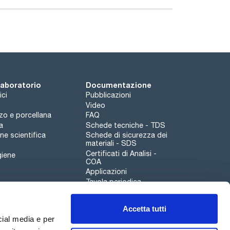
e rapida dell'operatore e del campione.
pin Air Slave.
nto
rio connettersi per operare.
menti a prezzi economici.
 laboratorio
Documentazione
ici
Pubblicazioni
Video
a sistema rotante).
rzo e porcellana
FAQ
a
Schede tecniche - TDS
e scientifica
Schede di sicurezza dei
dac). Controllato da microprocessore;
materiali - SDS
Certificati di Analisi -
giene
COA
Applicazioni
Tavola periodica
dici a barre;
Scharlau leathergoods
Accetta tutti
Canale di segnalazioni
cial media e per