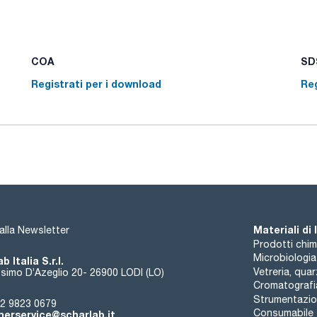
COA
SDS
Registrati per i download
Reg
Materiali di
i alla Newsletter
Prodotti chim
Microbiologia
b Italia S.r.l.
Vetreria, qua
simo D’Azeglio 20- 26900 LODI (LO)
Cromatografi
Strumentazion
2 9823 0679
Consumabile
erservice@scharlab.it