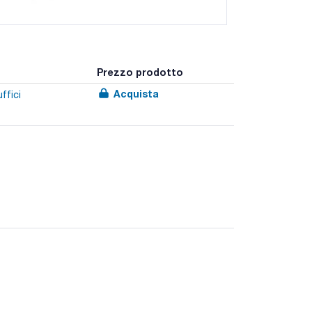
Prezzo prodotto
Acquista
ffici
se ISO 5 (ex classe 100) ideali per lavori che
ni esterne e incrociate.
ionate all'interno del perimetro del filtro, impedisce
so il telaio stesso del filtro grazie all'effetto
 ad alta efficienza ponderale e, spinta dal moto
to e colpisce l'area di lavoro.