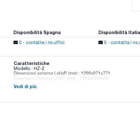
Disponibilità Spagna
Disponibilità Italia
0 - contatta i ns.uffici
0 - contatta i ns.u
Caratteristiche
Modello : HZ-2
Dimensioni esterne LxHxP (mm) : 1290x971x771
Dimensioni interne LxHxP (mm) : 1193x633x600
Velocità media dell'aria (m/s) : 0,40
Vedi di più
Livello sonoro (dB) : 50
Peso netto (kg) : 102
Conf. (unità) : 1
Le Cruma HZ sono cappe a flusso laminare orizzontale di Clas
devono assicurare la protezione dei prodotti da contaminazio
Il particolare sistema di montaggio delle pareti laterali, posiz
l'ingresso di eventuali contaminanti nell'area di lavoro attraver
Venturi.
L'aria raccolta dall'ambiente viene prefiltrata su poliuretano
ventilatore nel plenum di ritenzione, attraversa il filtro assolu